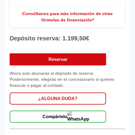
Consúltanos para más información de otras
fórmulas de financiación*
Depósito reserva:
1.199,50
€
AUDI
A3
Reservar
SPORTBACK
Ahora solo abonarás el depósito de reserva.
30
Posteriormente, elegirás en el concesionario si quieres
TFSI
financiar o pagar al contado.
81KW
(110CV)
¿ALGUNA DUDA?
cantidad
Compártelo