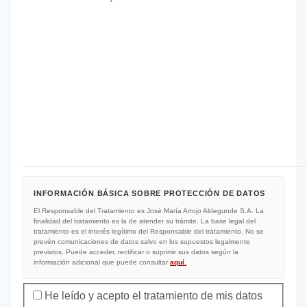
INFORMACIÓN BÁSICA SOBRE PROTECCIÓN DE DATOS
El Responsable del Tratamiento es José María Arrojo Aldegunde S.A. La
finalidad del tratamiento es la de atender su trámite. La base legal del
tratamiento es el interés legítimo del Responsable del tratamiento. No se
prevén comunicaciones de datos salvo en los supuestos legalmente
previstos. Puede acceder, rectificar o suprimir sus datos según la
información adicional que puede consultar
aquí
.
Protección de datos
He leído y acepto el tratamiento de mis datos
*