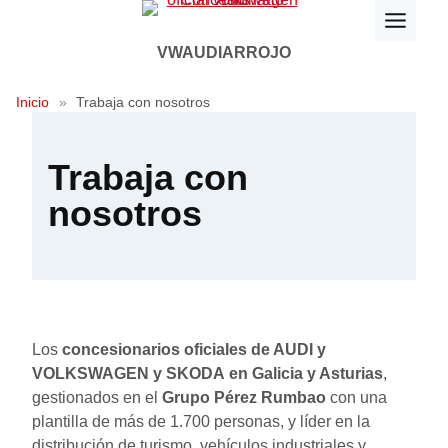
Saltar
al
VWAUDIARROJO
contenido
Inicio
»
Trabaja con nosotros
Trabaja con
nosotros
Los
concesionarios oficiales de AUDI y
VOLKSWAGEN
y SKODA
en Galicia y Asturias
,
gestionados en el
Grupo Pérez Rumbao
con una
plantilla de más de 1.700 personas, y líder en la
distribución de turismo, vehículos industriales y