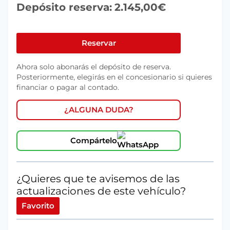
Depósito reserva:
2.145,00
€
AUDI
A3
Reservar
SPORTBACK
Ahora solo abonarás el depósito de reserva.
S
Posteriormente, elegirás en el concesionario si quieres
LINE
financiar o pagar al contado.
TFSI
E
¿ALGUNA DUDA?
150KW
S
Compártelo
TRONIC
cantidad
¿Quieres que te avisemos de las
actualizaciones de este vehículo?
Favorito