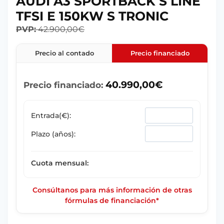
AUDI A3 SPORTBACK S LINE
TFSI E 150KW S TRONIC
PVP:
42.900,00
€
Precio al contado
Precio financiado
40.990,00
€
Precio financiado:
Entrada(€):
Plazo (años):
Cuota mensual:
Consúltanos para más información de otras
fórmulas de financiación*