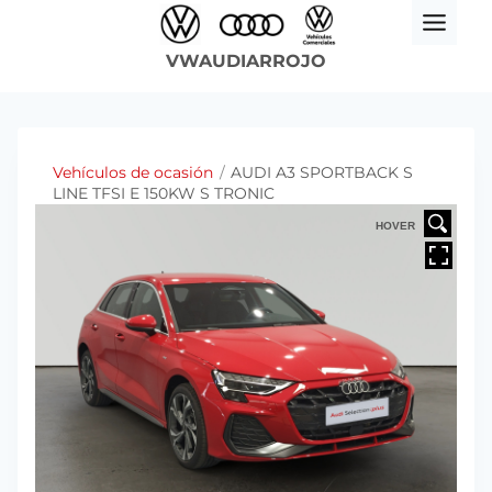
Saltar
al
VWAUDIARROJO
contenido
Vehículos de ocasión
/
AUDI A3 SPORTBACK S
LINE TFSI E 150KW S TRONIC
HOVER