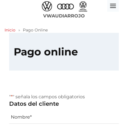
Saltar
al
VWAUDIARROJO
contenido
Inicio
»
Pago Online
Pago online
"
*
" señala los campos obligatorios
Datos del cliente
Datos del cliente
*
N