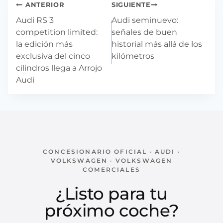
Navegación
ANTERIOR
SIGUIENTE
de
Audi RS 3
Audi seminuevo:
entradas
competition limited:
señales de buen
la edición más
historial más allá de los
exclusiva del cinco
kilómetros
cilindros llega a Arrojo
Audi
CONCESIONARIO OFICIAL · AUDI ·
VOLKSWAGEN · VOLKSWAGEN
COMERCIALES
¿Listo para tu
próximo coche?