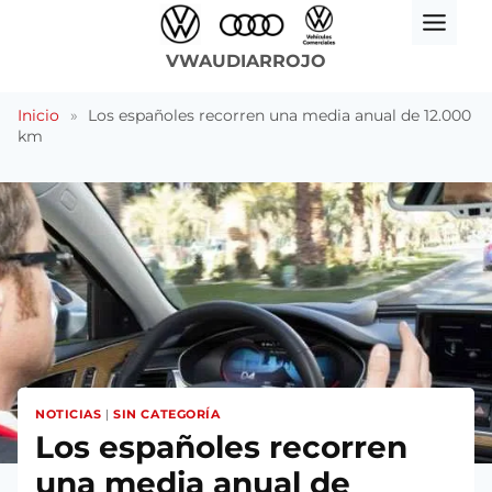
Saltar
al
VWAUDIARROJO
contenido
Inicio
»
Los españoles recorren una media anual de 12.000
km
NOTICIAS
|
SIN CATEGORÍA
Los españoles recorren
una media anual de