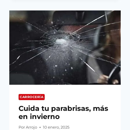
PARABRISAS,
TE
CONTAMOS
QUÉ
DEBES
Y
QUÉ
NO
DEBES
HACER
CARROCERÍA
Cuida tu parabrisas, más
en invierno
Por
Arrojo
10 enero, 2025