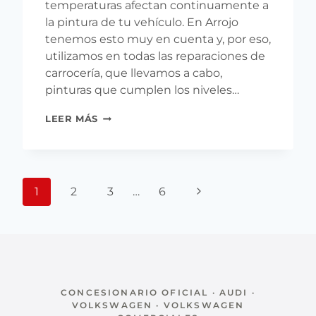
temperaturas afectan continuamente a
la pintura de tu vehículo. En Arrojo
tenemos esto muy en cuenta y, por eso,
utilizamos en todas las reparaciones de
carrocería, que llevamos a cabo,
pinturas que cumplen los niveles…
EL
LEER MÁS
PORQUÉ
EN
ARROJO
DAMOS
Navegación
TANTA
Siguiente
1
2
3
…
6
IMPORTANCIA
de
A
página
página
LA
PINTURA
DE
TU
COCHE.
CONCESIONARIO OFICIAL · AUDI ·
VOLKSWAGEN · VOLKSWAGEN