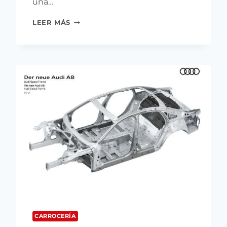
una…
MONTAMOS
LEER MÁS
UNAS
NUEVAS
CABINAS
DE
CARROCERÍA
CON
LA
AYUDA
DE
FONDOS
FEDER
CARROCERÍA