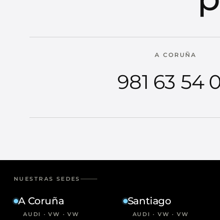
A CORUÑA
981 63 54 
NUESTRAS SEDES
A Coruña
Santiago
AUDI · VW · VW
AUDI · VW · VW