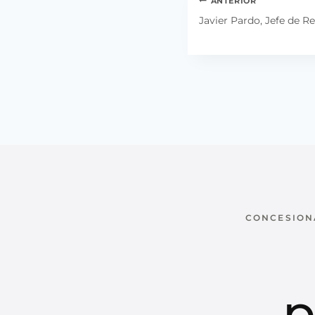
Navegación
ANTERIOR
de
Javier Pardo, Jefe de 
entradas
CONCESIONA
p