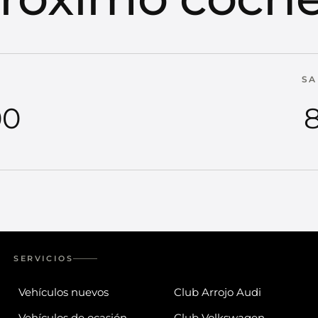
SA
00
8
SERVICIOS
Vehículos nuevos
Club Arrojo Audi
Vehículos de ocasión
Club Volkswagen