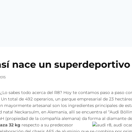
así nace un superdeportivo
2015
 ¿Lo sabes todo acerca del R8? Hoy te contamos paso a paso c
 Un total de 492 operarios, un parque empresarial de 23 hectáre
ón mayormente artesanal son los ingredientes principales de est
 natal Neckarsulm, en Alemania, allí se encuentra el “Audi Bölli
H (propiedad de la compañía alemana) da forma al diamante de
aza 32 kg
respecto a su predecesor
a elaboración del chasis AFS de aluminio que se combina por pri