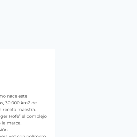
omo nace este
as, 30.000 km2 de
a receta maestra.
nger Höfe” el complejo
 la marca.
mera vez con polímero