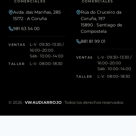
COMERCIALES
COMERCIALES
Avda. das Mariñas, 285
Rúa do Cruceiro da
15172 · A Coruña
Coruña, 197
15890 · Santiago de
981 63 54 00
Compostela
881 81 99 01
L-V · 09:30–13:30 /
VENTAS
16:00–20:00
Sáb · 10:00–14:00
L-V · 09:30–13:30 /
VENTAS
16:00–20:00
L-V · 08:00–18:30
TALLER
Sáb · 10:00–14:00
L-V · 08:00–18:30
TALLER
©
2026
·
VWAUDIARROJO
· Todos los derechos reservados