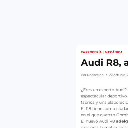
CARROCERÍA
|
MECÁNICA
Audi R8, 
Por
Redacción
22 octubre, 
¿Eres un experto Audi?
espectacular deportivo.
fábrica y una elaboraci
El R8 tiene como ciudad
en el que quattro Gbmb
El nuevo Audi R8
adelg
gracias a la meticulos