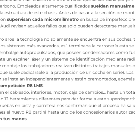
 carbono. Empleados altamente cualificados
sueldan manualme
 estructura de este chasis. Antes de pasar a la sección de monta
ión
supervisan cada micromilímetro
en busca de imperfecciones
 Audi revisan aquellos fallos que solo pueden detectarse manual
ro aros la tecnología no solamente se encuentra en sus coches, 
los sistemas más avanzados, así, terminada la carrocería esta se t
embalaje autopropulsados, que poseen condensadores como fue
e un escáner láser y un sistema de identificación mediante radi
e montaje los trabajadores realizan distintos trabajos manuales
5 que suele dedicársele a la producción de un coche en serie). Lo
n se instalan independientemente y están premontados, además 
competición R8 LMS
.
lan el cableado, interiores, motor, caja de cambios… hasta un tot
n 12 herramientas diferentes para dar forma a este superdeporti
pruebas en pista y carretera nos confirman que el proceso ha salid
ones el nuevo R8 partirá hasta uno de los concesionarios autoriz
en tus manos
.