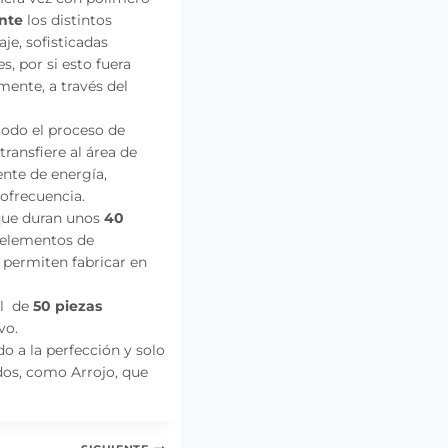
nte
los distintos
je, sofisticadas
, por si esto fuera
mente, a través del
todo el proceso de
ransfiere al área de
nte de energía,
ofrecuencia.
 que duran unos
40
s elementos de
permiten fabricar en
al de
50 piezas
vo.
o a la perfección y solo
ados, como Arrojo, que