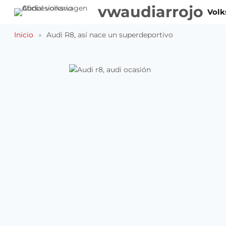
Saltar
vwaudiarrojo
Vol
al
contenido
Inicio
»
Audi R8, así nace un superdeportivo