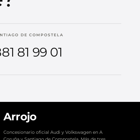
NTIAGO DE COMPOSTELA
81 81 99 01
Arrojo
Concesionario oficial Audi y Volkswagen en A
Coruña y Santiago de Compostela. Más de tres