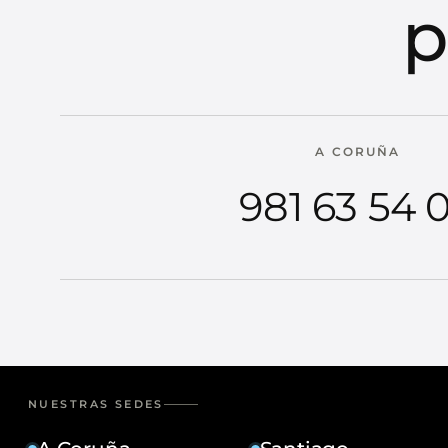
p
A CORUÑA
981 63 54 
NUESTRAS SEDES