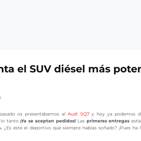
enta el SUV diésel más pote
6
 pasado os presentábamos al
Audi
SQ7
y hoy ya podemos dec
 lo tanto
¡Ya se aceptan pedidos!
Las
primeras entregas
está
.
¿Es este el deportivo que siempre habías soñado? ¡Pues ha