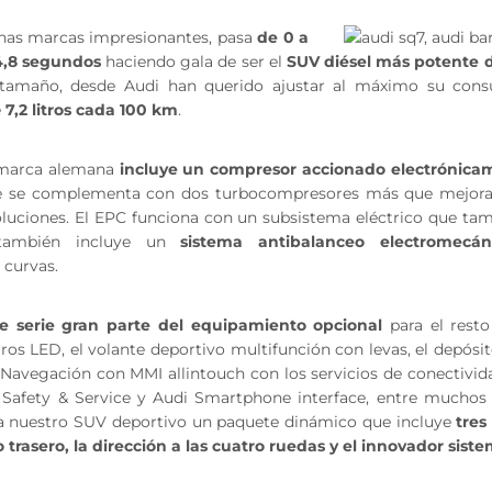
unas marcas impresionantes, pasa
de 0 a
4,8 segundos
haciendo gala de ser el
SUV diésel más potente
 tamaño, desde Audi han querido ajustar al máximo su cons
e
7,2 litros cada 100 km
.
 marca alemana
incluye un compresor accionado electrónica
e se complementa con dos turbocompresores más que mejoran
oluciones. El EPC funciona con un subsistema eléctrico que tam
también incluye un
sistema antibalanceo electromecán
 curvas.
e serie gran parte del equipamiento opcional
para el rest
ros LED, el volante deportivo multifunción con levas, el depósi
I Navegación con MMI allintouch con los servicios de conectivid
 Safety & Service y Audi Smartphone interface, entre muchos
a nuestro SUV deportivo un paquete dinámico que incluye
tres
o trasero, la dirección a las cuatro ruedas y el innovador sist