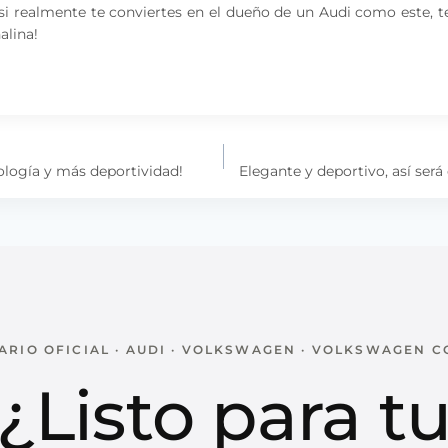
i realmente te conviertes en el dueño de un Audi como este, te v
alina!
ología y más deportividad!
Elegante y deportivo, así ser
RIO OFICIAL · AUDI · VOLKSWAGEN · VOLKSWAGEN 
¿Listo para t