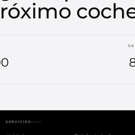
róximo coch
SA
00
8
SERVICIOS