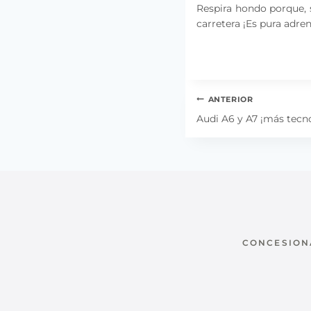
Respira hondo porque, s
carretera ¡Es pura adren
Navegación
ANTERIOR
de
Audi A6 y A7 ¡más tecn
entradas
CONCESIONA