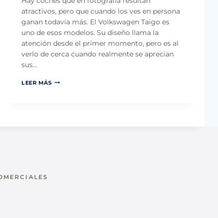
Hay coches que en fotografía resultan
I
atractivos, pero que cuando los ves en persona
A
ganan todavía más. El Volkswagen Taigo es
P
A
uno de esos modelos. Su diseño llama la
R
atención desde el primer momento, pero es al
A
verlo de cerca cuando realmente se aprecian
Q
sus…
U
I
N
E
LEER MÁS
U
N
E
Q
V
U
O
I
V
E
O
R
L
E
K
E
S
S
W
T
A
R
COMERCIALES
G
E
E
N
u
N
A
T
R
A
C