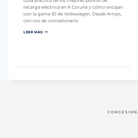
Guía práctica de los mejores puntos de
O
recarga eléctrica en A Coruña y cómo encajan
S
con la gama ID de Volkswagen. Desde Arrojo,
S
U
con voz de concesionario.
V
P
P
LEER MÁS
E
U
Q
N
U
T
E
O
Ñ
S
O
D
S
E
E
R
N
E
C
C
A
A
J
R
A
G
M
A
E
E
CONCESIONA
J
L
O
É
R
C
C
T
O
R