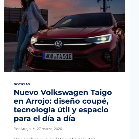
O
V
A
O
T
E
U
V
E
H
Í
C
U
L
O
2
NOTICIAS
0
Nuevo Volkswagen Taigo
2
6
en Arrojo: diseño coupé,
:
Q
tecnología útil y espacio
U
para el día a día
É
C
A
Por
Arrojo
27 marzo, 2026
M
B