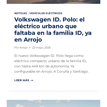
NOTICIAS
|
VEHÍCULOS ELÉCTRICOS
Volkswagen ID. Polo: el
eléctrico urbano que
faltaba en la familia ID, ya
en Arrojo
Por
Arrojo
22 mayo, 2026
El nuevo Volkswagen ID. Polo llega como
eléctrico compacto urbano de la familia ID,
con hasta 449 km de autonomía. Ya
configurable en Arrojo, A Coruña y Santiago.
V
LEER MÁS
O
L
K
S
W
A