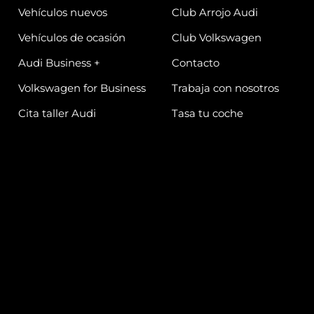
Vehículos nuevos
Club Arrojo Audi
I
E
Vehículos de ocasión
N
Club Volkswagen
E
R
Audi Business +
Contacto
E
S
Volkswagen for Business
Trabaja con nosotros
P
U
Cita taller Audi
Tasa tu coche
E
S
T
A
P
A
R
A
T
O
D
O