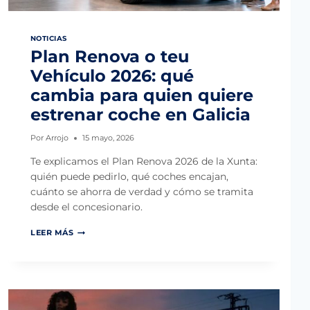
NOTICIAS
Plan Renova o teu
Vehículo 2026: qué
cambia para quien quiere
estrenar coche en Galicia
Por
Arrojo
15 mayo, 2026
Te explicamos el Plan Renova 2026 de la Xunta:
quién puede pedirlo, qué coches encajan,
cuánto se ahorra de verdad y cómo se tramita
desde el concesionario.
P
LEER MÁS
L
A
N
R
E
N