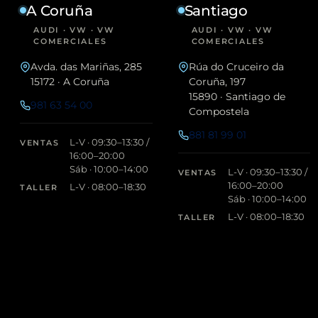
C
A Coruña
Santiago
A
D
AUDI · VW · VW
AUDI · VW · VW
E
COMERCIALES
COMERCIALES
S
D
Avda. das Mariñas, 285
Rúa do Cruceiro da
E
15172 · A Coruña
Coruña, 197
A
15890 · Santiago de
R
981 63 54 00
R
Compostela
O
881 81 99 01
J
L-V · 09:30–13:30 /
VENTAS
O
16:00–20:00
Sáb · 10:00–14:00
L-V · 09:30–13:30 /
VENTAS
16:00–20:00
L-V · 08:00–18:30
TALLER
Sáb · 10:00–14:00
L-V · 08:00–18:30
TALLER