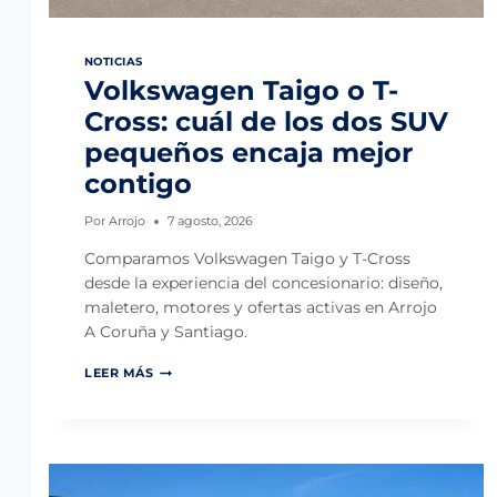
NOTICIAS
Volkswagen Taigo o T-
Cross: cuál de los dos SUV
pequeños encaja mejor
contigo
Por
Arrojo
7 agosto, 2026
Comparamos Volkswagen Taigo y T-Cross
desde la experiencia del concesionario: diseño,
maletero, motores y ofertas activas en Arrojo
A Coruña y Santiago.
V
LEER MÁS
O
L
K
S
W
A