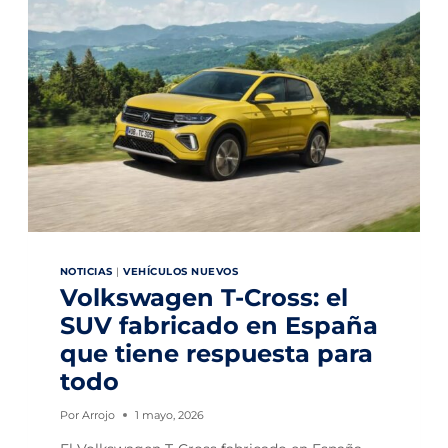
G
E
N
I
D
.
P
O
L
O
:
E
L
E
L
É
NOTICIAS
|
VEHÍCULOS NUEVOS
C
Volkswagen T-Cross: el
T
R
SUV fabricado en España
I
C
que tiene respuesta para
O
todo
U
R
B
Por
Arrojo
1 mayo, 2026
A
N