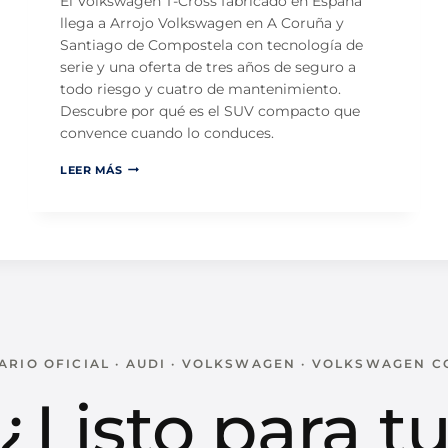
El Volkswagen T-Cross fabricado en España
O
llega a Arrojo Volkswagen en A Coruña y
Q
Santiago de Compostela con tecnología de
U
E
serie y una oferta de tres años de seguro a
F
todo riesgo y cuatro de mantenimiento.
A
Descubre por qué es el SUV compacto que
L
convence cuando lo conduces.
T
A
V
B
LEER MÁS
O
A
L
E
K
N
S
L
W
A
A
F
G
A
E
M
N
I
T
L
-
I
RIO OFICIAL · AUDI · VOLKSWAGEN · VOLKSWAGEN 
C
A
R
I
¿Listo para t
O
D
S
,
S
Y