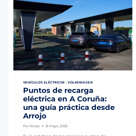
G
E
N
T
A
I
G
O
O
T
-
C
R
O
S
S
VEHÍCULOS ELÉCTRICOS
|
VOLKSWAGEN
:
Puntos de recarga
C
U
eléctrica en A Coruña:
Á
L
una guía práctica desde
D
Arrojo
E
L
O
Por
Arrojo
8 mayo, 2026
S
D