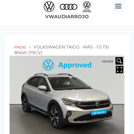
Saltar
al
VWAUDIARROJO
contenido
Inicio
»
VOLKSWAGEN TAIGO ··MÁS·· 1.0 TSI
85KW (115CV)
HOVER