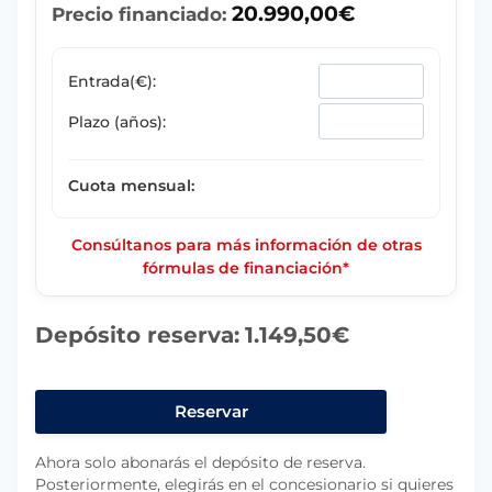
20.990,00
€
Precio financiado:
Entrada(€):
Plazo (años):
Cuota mensual:
Consúltanos para más información de otras
fórmulas de financiación*
Depósito reserva:
1.149,50
€
VOLKSWAGEN
TAIGO
Reservar
··MÁS··
Ahora solo abonarás el depósito de reserva.
1.0
Posteriormente, elegirás en el concesionario si quieres
TSI