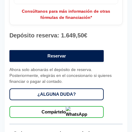
Consúltanos para más información de otras
fórmulas de financiación*
Depósito reserva:
1.649,50
€
VOLKSWAGEN
T
Reservar
ROC
Ahora solo abonarás el depósito de reserva.
R
Posteriormente, elegirás en el concesionario si quieres
LINE
financiar o pagar al contado.
1.5
TSI
¿ALGUNA DUDA?
110KW
(150CV)
Compártelo
DSG
cantidad