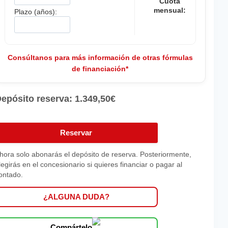
Cuota
mensual:
Plazo (años):
Consúltanos para más información de otras fórmulas
de financiación*
epósito reserva:
1.349,50
€
UDI
2
Reservar
DVANCED
0
hora solo abonarás el depósito de reserva. Posteriormente,
legirás en el concesionario si quieres financiar o pagar al
FSI
ontado.
5KW
116CV)
¿ALGUNA DUDA?
antidad
Compártelo