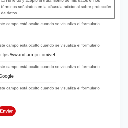
Protección de datos
He leído y acepto el tratamiento de mis datos en los
(Obligatorio)
términos señalados en la cláusula adicional sobre protección
de datos.
ste campo está oculto cuando se visualiza el formulario
tiqueta UTM
ste campo está oculto cuando se visualiza el formulario
ost
ste campo está oculto cuando se visualiza el formulario
ource
ste campo está oculto cuando se visualiza el formulario
edium
Enviar