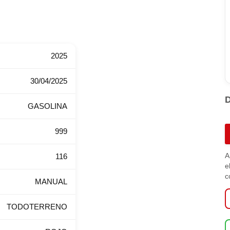
2025
30/04/2025
D
GASOLINA
A
999
Q
A
3
A
116
e
T
c
8
MANUAL
(
c
TODOTERRENO