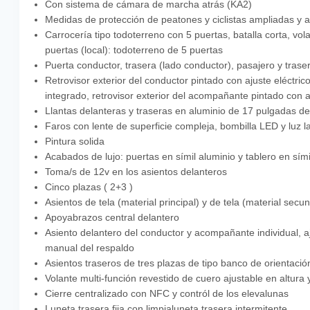
Con sistema de cámara de marcha atrás (KA2)
Medidas de protección de peatones y ciclistas ampliadas y a
Carrocería tipo todoterreno con 5 puertas, batalla corta, vo
puertas (local): todoterreno de 5 puertas
Puerta conductor, trasera (lado conductor), pasajero y trase
Retrovisor exterior del conductor pintado con ajuste eléctr
integrado, retrovisor exterior del acompañante pintado con 
Llantas delanteras y traseras en aluminio de 17 pulgadas d
Faros con lente de superficie compleja, bombilla LED y luz 
Pintura solida
Acabados de lujo: puertas en símil aluminio y tablero en sími
Toma/s de 12v en los asientos delanteros
Cinco plazas ( 2+3 )
Asientos de tela (material principal) y de tela (material secu
Apoyabrazos central delantero
Asiento delantero del conductor y acompañante individual, aj
manual del respaldo
Asientos traseros de tres plazas de tipo banco de orientació
Volante multi-función revestido de cuero ajustable en altura
Cierre centralizado con NFC y contról de los elevalunas
Luneta trasera fija con limpialuneta trasera intermitente