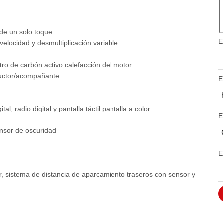
 de un solo toque
E
velocidad y desmultiplicación variable
E
filtro de carbón activo calefacción del motor
nductor/acompañante
E
h
, radio digital y pantalla táctil pantalla a color
E
s
ensor de oscuridad
E
m
, sistema de distancia de aparcamiento traseros con sensor y