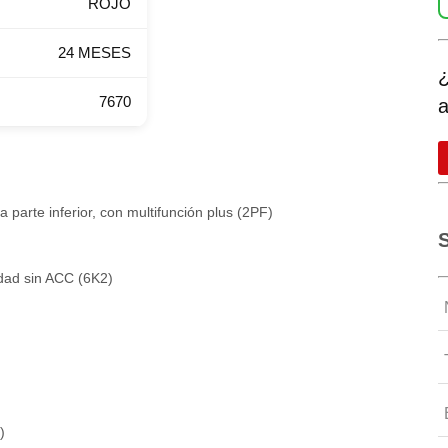
ROJO
24 MESES
¿
7670
a
 parte inferior, con multifunción plus (2PF)
S
udad sin ACC (6K2)
N
T
E
)