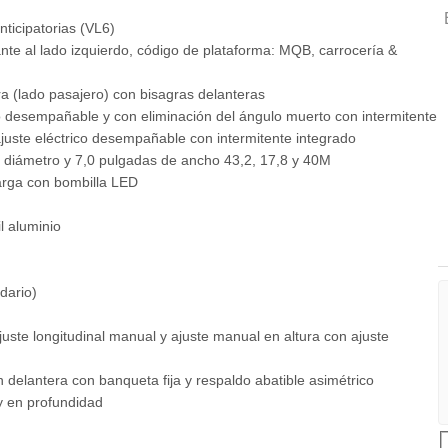
M
nticipatorias (VL6)
lante al lado izquierdo, código de plataforma: MQB, carrocería &
ra (lado pasajero) con bisagras delanteras
ico desempañable y con eliminación del ángulo muerto con intermitente
ajuste eléctrico desempañable con intermitente integrado
e diámetro y 7,0 pulgadas de ancho 43,2, 17,8 y 40M
larga con bombilla LED
l aluminio
ndario)
uste longitudinal manual y ajuste manual en altura con ajuste
n delantera con banqueta fija y respaldo abatible asimétrico
 y en profundidad