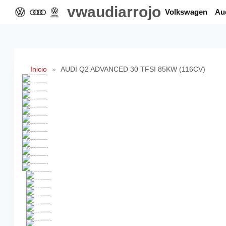
Saltar
vwaudiarrojo
Volkswagen
Au
al
contenido
Inicio
»
AUDI Q2 ADVANCED 30 TFSI 85KW (116CV)