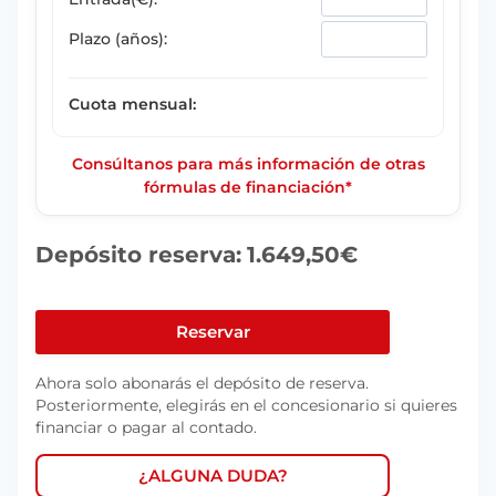
Plazo (años):
Cuota mensual:
Consúltanos para más información de otras
fórmulas de financiación*
Depósito reserva:
1.649,50
€
AUDI
A3
Reservar
ALLSTREET
Ahora solo abonarás el depósito de reserva.
35
Posteriormente, elegirás en el concesionario si quieres
TDI
financiar o pagar al contado.
110KW
S
¿ALGUNA DUDA?
TRONIC