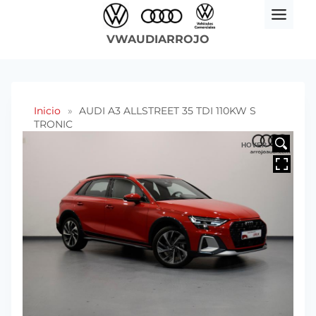
Saltar
al
VWAUDIARROJO
contenido
Inicio
»
AUDI A3 ALLSTREET 35 TDI 110KW S
TRONIC
HOVER