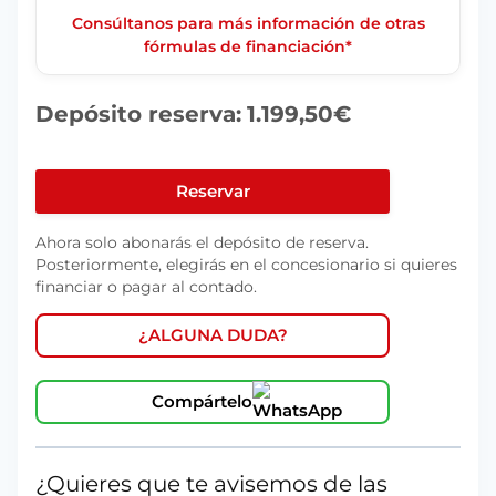
Consúltanos para más información de otras
fórmulas de financiación*
Depósito reserva:
1.199,50
€
AUDI
A1
Reservar
SPORTBACK
Ahora solo abonarás el depósito de reserva.
ADRENALIN
Posteriormente, elegirás en el concesionario si quieres
25
financiar o pagar al contado.
TFSI
70KW
¿ALGUNA DUDA?
(95CV)
cantidad
Compártelo
¿Quieres que te avisemos de las