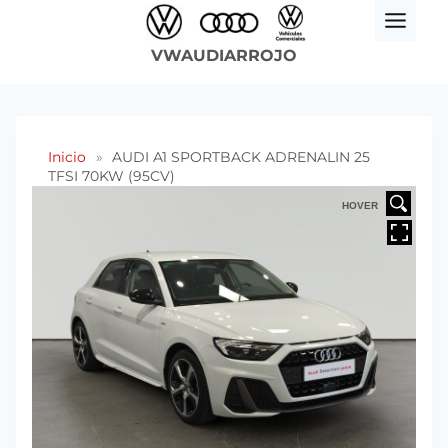
Saltar
al
VWAUDIARROJO
contenido
Inicio
»
AUDI A1 SPORTBACK ADRENALIN 25
TFSI 70KW (95CV)
HOVER