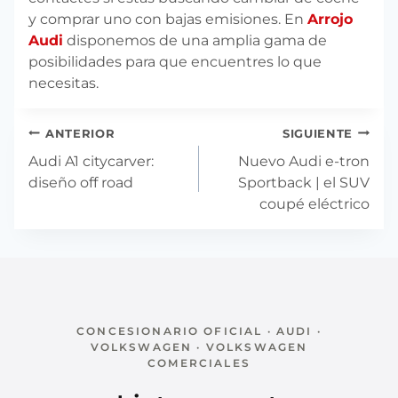
y comprar uno con bajas emisiones. En
Arrojo
Audi
disponemos de una amplia gama de
posibilidades para que encuentres lo que
necesitas.
Navegación
ANTERIOR
SIGUIENTE
de
Audi A1 citycarver:
Nuevo Audi e-tron
entradas
diseño off road
Sportback | el SUV
coupé eléctrico
CONCESIONARIO OFICIAL · AUDI ·
VOLKSWAGEN · VOLKSWAGEN
COMERCIALES