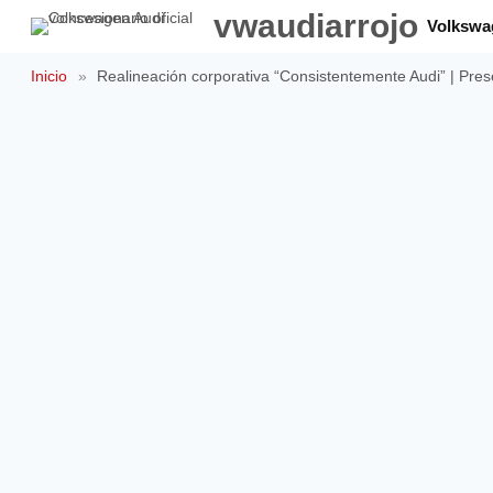
Saltar
vwaudiarrojo
Volkswa
al
contenido
Inicio
»
Realineación corporativa “Consistentemente Audi” | Pres