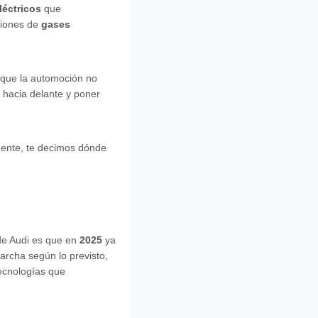
léctricos
que
siones de
gases
s que la automoción no
o hacia delante y poner
mente, te decimos dónde
o de Audi es que en
2025
ya
marcha según lo previsto,
tecnologías que