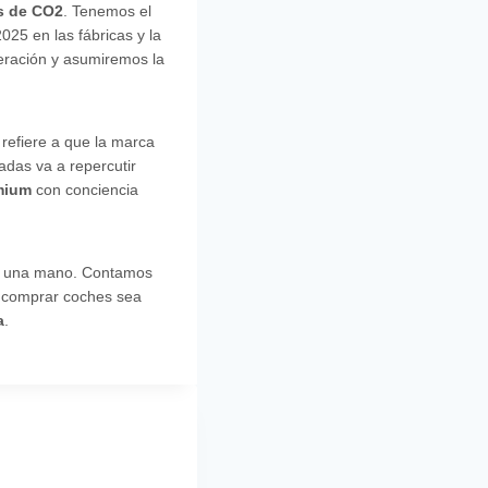
s de CO2
. Tenemos el
025 en las fábricas y la
neración y asumiremos la
refiere a que la marca
adas va a repercutir
mium
con conciencia
 una mano. Contamos
e comprar coches sea
a
.