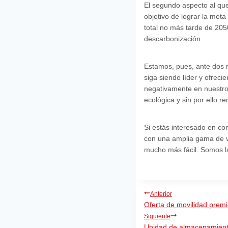
El segundo aspecto al que
objetivo de lograr la met
total no más tarde de 205
descarbonización.
Estamos, pues, ante dos 
siga siendo líder y ofrec
negativamente en nuestros
ecológica y sin por ello r
Si estás interesado en c
con una amplia gama de ve
mucho más fácil. Somos 
Navegación
Anterior
Oferta de movilidad premi
de
Siguiente
entradas
Unidad de almacenamiento