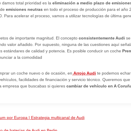
 damos total prioridad es la
eliminación a medio plazo de emisione
a de
emisiones neutras
en todo el proceso de producción para el año 2
0. Para acelerar el proceso, vamos a utilizar tecnologías de última ge
retos de importante magnitud. El concepto
consistentemente Audi
se 
iendo valor añadido. Por supuesto, ninguna de las cuestiones aquí señal
 estándares de calidad y potencia. Es posible conducir un coche
Pre
enunciar a la comodidad
omprar un coche nuevo o de ocasión, en
Arrojo Audi
te podemos echar
hículos, facilidades de financiación y servicio técnico. Queremos qu
la empresa que buscabas si quieres
cambiar de vehículo en A Coruñ
um por Europa | Estrategia multicanal de Audi
 de baterías de Audi en Berlin