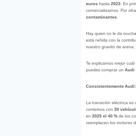
euros
hasta
2023
. En pri
comercializamos. Por otr
contaminantes
.
Hay quien no le da mucha 
está reñida con la contri
nuestro granito de arena.
Te explicamos mejor cuál
puedes comprar un
Audi
Consistentemente Audi: 
La transición eléctrica es
contemos con
30 vehículo
en
2025 el 40 %
de los co
reemplacen los motores d