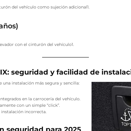
turón del vehículo como sujeción adicional1.
 años)
evador con el cinturón del vehículo1.
X: seguridad y facilidad de instalac
e una instalación más segura y sencilla:
integrados en la carrocería del vehículo.
ectamente con un simple “click”.
 instalación incorrecta.
n seguridad para 2025