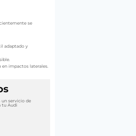
recientemente se
til adaptado y
ible.
 en impactos laterales.
os
 un servicio de
a tu Audi