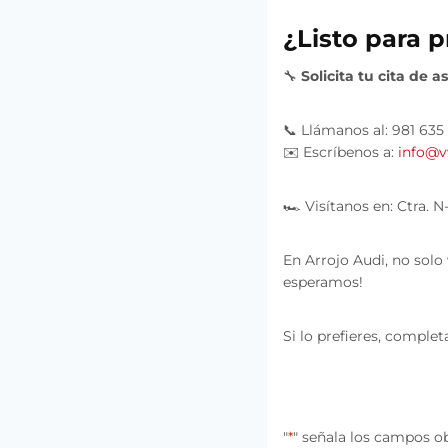
¿Listo para p
🔧
Solicita tu cita de 
📞 Llámanos al: 981 635
✉️ Escríbenos a:
info@v
🏎️ Visítanos en: Ctra. 
En Arrojo Audi, no solo
esperamos!
Si lo prefieres, comple
"
*
" señala los campos o