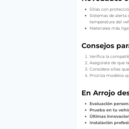
Sillas con protecci
Sistemas de alerta q
temperatura del veh
Materiales más lig
Consejos para
Verifica la compati
Asegúrate de que la
Considera sillas qu
Prioriza modelos q
En Arrojo de
Evaluación person
Prueba en tu vehí
Últimas innovacio
Instalación profes