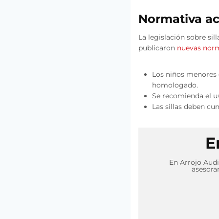
Normativa ac
La legislación sobre si
publicaron
nuevas norm
Los niños menores d
homologado.
Se recomienda el us
Las sillas deben cu
E
En Arrojo Audi
asesoram