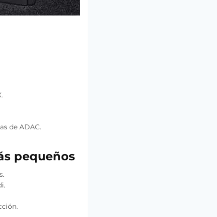
.
las de ADAC.
más pequeños
s.
i.
cción.