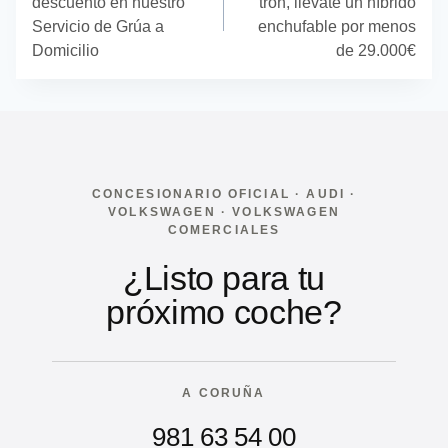
entradas
descuento en nuestro
tron, llévate un híbrido
Servicio de Grúa a
enchufable por menos
Domicilio
de 29.000€
CONCESIONARIO OFICIAL · AUDI ·
VOLKSWAGEN · VOLKSWAGEN
COMERCIALES
¿Listo para tu
próximo coche?
A CORUÑA
981 63 54 00