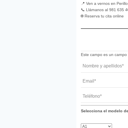
📍 Ven a vernos en Perillo
📞 Llámanos al 981 635 
🌐 Reserva tu cita online
URL
Este campo es un campo d
Nombre y apellidos*
(Oblig
Email
(Obligatorio)
Teléfono
(Obligatorio)
Selecciona el modelo 
Modelo
(Obligatorio)