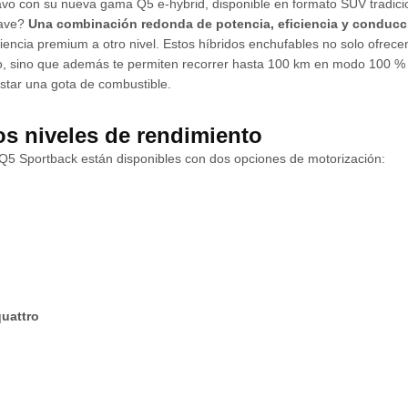
lavo con su nueva gama Q5 e-hybrid, disponible en formato SUV tradicio
lave?
Una combinación redonda de potencia, eficiencia y conducc
riencia premium a otro nivel. Estos híbridos enchufables no solo ofrec
ro, sino que además te permiten recorrer hasta 100 km en modo 100 % e
star una gota de combustible.
os niveles de rendimiento
Q5 Sportback están disponibles con dos opciones de motorización:
o
uattro