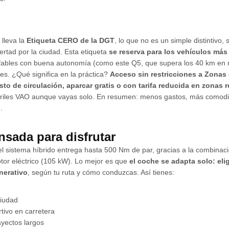
 lleva la
Etiqueta CERO de la DGT
, lo que no es un simple distintivo, 
ertad por la ciudad. Esta etiqueta
se reserva para los vehículos más
ufables con buena autonomía (como este Q5, que supera los 40 km en m
s. ¿Qué significa en la práctica?
Acceso sin restricciones a Zonas
to de circulación, aparcar gratis o con tarifa reducida en zonas 
arriles VAO aunque vayas solo. En resumen: menos gastos, más comodi
.
nsada para disfrutar
el sistema híbrido entrega hasta 500 Nm de par, gracias a la combinac
tor eléctrico (105 kW). Lo mejor es que
el coche se adapta solo: el
enerativo
, según tu ruta y cómo conduzcas. Así tienes:
ciudad
ivo en carretera
ayectos largos