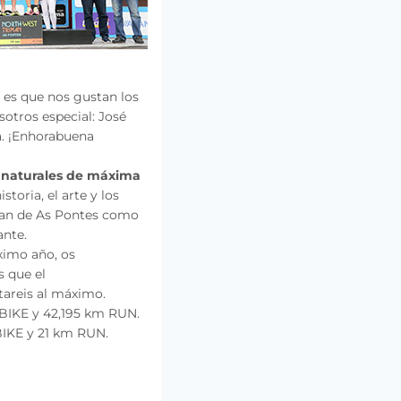
 es que nos gustan los
otros especial: José
ia. ¡Enhorabuena
s naturales de máxima
istoria, el arte y los
lan de As Pontes como
ante.
óximo año, os
s que el
tareis al máximo.
 BIKE y 42,195 km RUN.
BIKE y 21 km RUN.