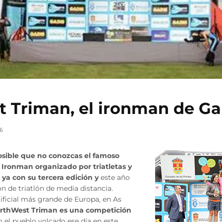
 Triman, el ironman de Gal
16
posible que no conozcas el famoso
Ironman organizado por triatletas y
 ya con su tercera edición y
este año
n de triatlón de media distancia.
tificial más grande de Europa, en As
orthWest Triman es una competición
o el pueblo volcado ese día en este