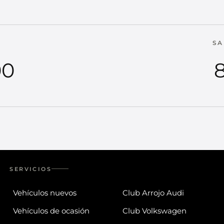
SA
00
8
SERVICIOS
Vehículos nuevos
Club Arrojo Audi
Vehículos de ocasión
Club Volkswagen