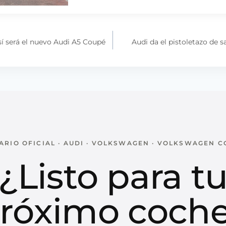
sí será el nuevo Audi A5 Coupé
Audi da el pistoletazo de s
RIO OFICIAL · AUDI · VOLKSWAGEN · VOLKSWAGEN 
¿Listo para t
róximo coch