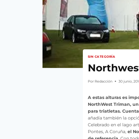
SIN CATEGORÍA
Northwest
Por
Redacción
30 junio, 20
A estas alturas es im
NorthWest Triman, un 
para triatletas. Cuenta
añadía también la opció
Celebrado en el lago ar
Pontes, A Coruña,
el N
de referencia
. Con tod