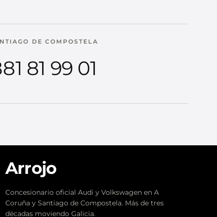
NTIAGO DE COMPOSTELA
81 81 99 01
Arrojo
Concesionario oficial Audi y Volkswagen en A
Coruña y Santiago de Compostela. Más de tres
décadas moviendo Galicia.