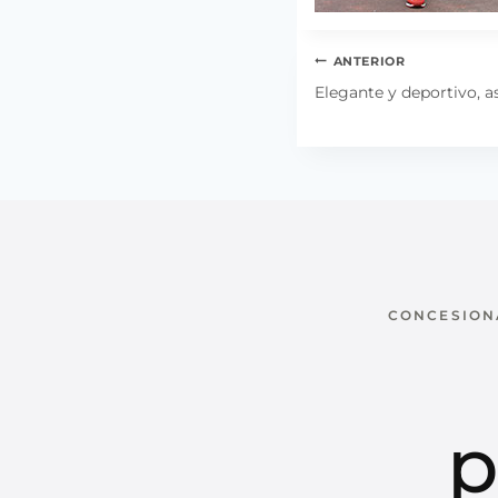
Navegación
ANTERIOR
de
Elegante y deportivo, a
entradas
CONCESIONA
p