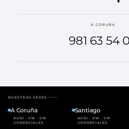
A CORUÑA
981 63 54 
NUESTRAS SEDES
A Coruña
Santiago
AUDI · VW · VW
AUDI · VW · VW
COMERCIALES
COMERCIALES