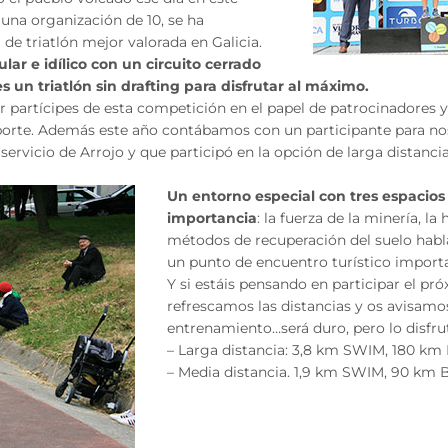
una organización de 10, se ha
 de triatlón mejor valorada en Galicia.
lar e idílico con un circuito cerrado
es un triatlón sin drafting para disfrutar al máximo.
r partícipes de esta competición en el papel de patrocinadores y
eporte. Además este año contábamos con un participante para nos
 servicio de Arrojo y que participó en la opción de larga distanc
Un entorno especial con tres espacio
importancia
: la fuerza de la minería, la h
métodos de recuperación del suelo hab
un punto de encuentro turístico import
Y si estáis pensando en participar el pr
refrescamos las distancias y os avisamo
entrenamiento…será duro, pero lo disfru
– Larga distancia: 3,8 km SWIM, 180 km
– Media distancia. 1,9 km SWIM, 90 km 