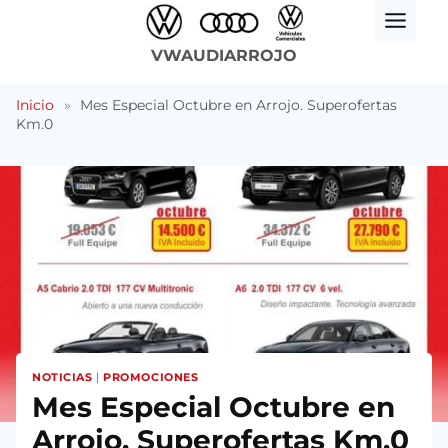
Saltar
al
VWAUDIARROJO
contenido
Inicio
»
Mes Especial Octubre en Arrojo. Superofertas
Km.0
NOTICIAS
|
PROMOCIONES
Mes Especial Octubre en
Arrojo. Superofertas Km.0