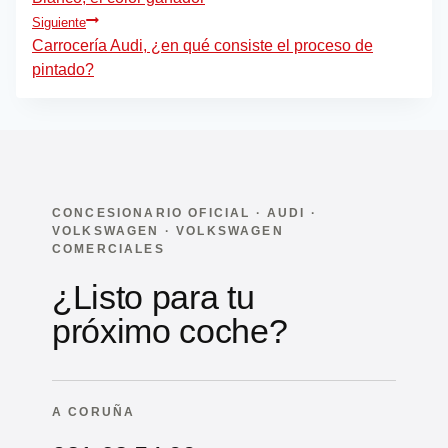
de
Siguiente
entradas
Carrocería Audi, ¿en qué consiste el proceso de
pintado?
CONCESIONARIO OFICIAL · AUDI ·
VOLKSWAGEN · VOLKSWAGEN
COMERCIALES
¿Listo para tu
próximo coche?
A CORUÑA