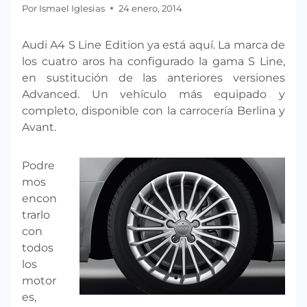
Por
Ismael Iglesias
24 enero, 2014
Audi A4 S Line Edition ya está aquí. La marca de
los cuatro aros ha configurado la gama S Line,
en sustitución de las anteriores versiones
Advanced. Un vehículo más equipado y
completo, disponible con la carrocería Berlina y
Avant.
Podre
mos
encon
trarlo
con
todos
los
motor
es,