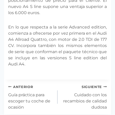
posicionamiento de precio para el cliente. El
nuevo A4 S line supone una ventaja superior a
los 6.000 euros.
En lo que respecta a la serie Advanced edition,
comienza a ofrecerse por vez primera en el Audi
A4 Allroad Quattro, con motor de 2.0 TDI de 177
CV. Incorpora también los mismos elementos
de serie que conforman el paquete técnico que
se incluye en las versiones S line edition del
Audi A4.
Navegación
ANTERIOR
SIGUIENTE
de
Guía práctica para
Cuidado con los
entradas
escoger tu coche de
recambios de calidad
ocasión
dudosa