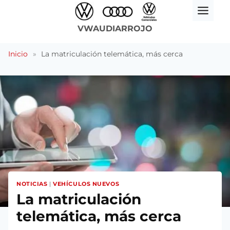
Saltar
al
VWAUDIARROJO
contenido
Inicio
»
La matriculación telemática, más cerca
NOTICIAS
|
VEHÍCULOS NUEVOS
La matriculación
telemática, más cerca