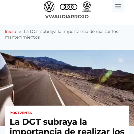
Saltar
al
VWAUDIARROJO
contenido
Inicio
»
La DGT subraya la importancia de realizar los
mantenimientos
POSTVENTA
La DGT subraya la
importancia de realizar los