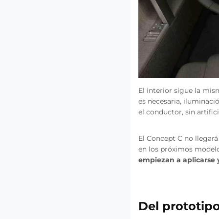
El interior sigue la mis
es necesaria, iluminaci
el conductor, sin artific
El Concept C no llegará
en los próximos modelo
empiezan a aplicarse 
Del prototipo