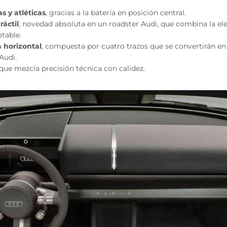
s y atléticas
, gracias a la batería en posición central.
ráctil
, novedad absoluta en un roadster Audi, que combina la el
table.
 horizontal
, compuesta por cuatro trazos que se convertirán en
Audi.
que mezcla precisión técnica con calidez.