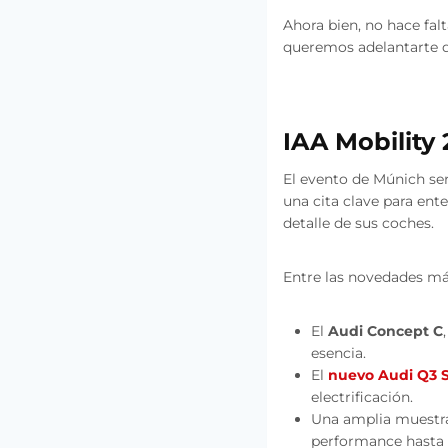
Ahora bien, no hace fal
queremos adelantarte qu
IAA Mobility
El evento de Múnich se
una cita clave para ent
detalle de sus coches.
Entre las novedades má
El
Audi Concept C
esencia.
El
nuevo Audi Q3 S
electrificación.
Una amplia muestra
performance hasta