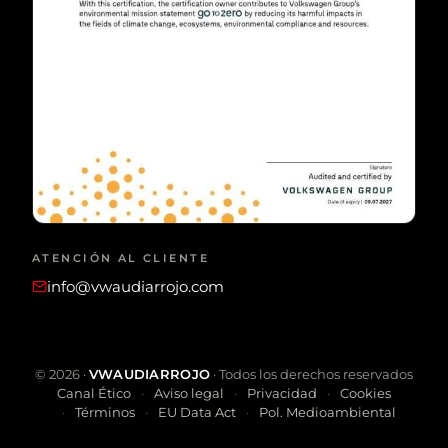
ATENCIÓN AL CLIENTE
info@vwaudiarrojo.com
©
2026
·
VWAUDIARROJO
· Todos los derechos reservados
Canal Ético
Aviso legal
Privacidad
Cookies
Términos
EU Data Act
Pol. Medioambiental