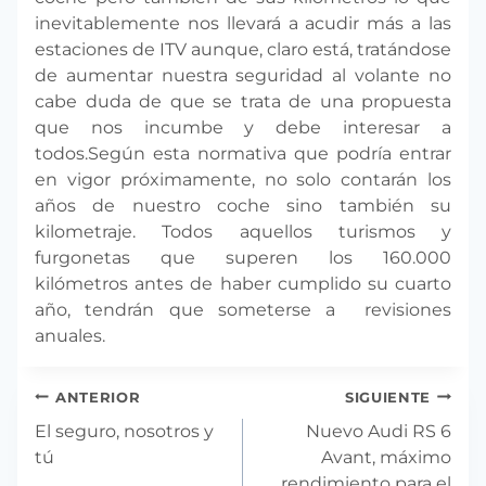
inevitablemente nos llevará a acudir más a las
estaciones de ITV aunque, claro está, tratándose
de aumentar nuestra seguridad al volante no
cabe duda de que se trata de una propuesta
que nos incumbe y debe interesar a
todos.
Según esta normativa que podría entrar
en vigor próximamente, no solo contarán los
años de nuestro coche sino también su
kilometraje. Todos aquellos turismos y
furgonetas que superen los 160.000
kilómetros antes de haber cumplido su cuarto
año, tendrán que someterse a revisiones
anuales.
Navegación
ANTERIOR
SIGUIENTE
de
El seguro, nosotros y
Nuevo Audi RS 6
entradas
tú
Avant, máximo
rendimiento para el