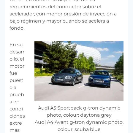
requerimientos del conductor sobre el
acelerador, con menor presión de inyección a
bajo régimen y mayor cuando se acelera a
fondo.
En su
desarr
ollo, el
motor
fue
puest
o a
prueb
a en
Audi A5 Sportback g-tron dynamic
condi
photo, colour: daytona grey
ciones
Audi A4 Avant g-tron dynamic photo,
extre
colour: scuba blue
mas