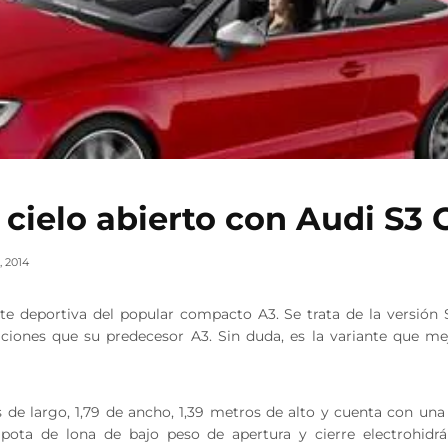
 cielo abierto con Audi S3 
, 2014
nte deportiva del popular compacto A3. Se trata de la versión
iones que su predecesor A3. Sin duda, es la variante que me
 de largo, 1,79 de ancho, 1,39 metros de alto y cuenta con una 
ota de lona de bajo peso de apertura y cierre electrohidráu