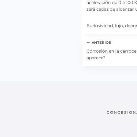
aceleración de 0 a 100
será capaz de alcanzar 
Exclusividad, lujo, dep
Navegación
ANTERIOR
de
Corrosión en la carroce
aparece?
entradas
CONCESIONA