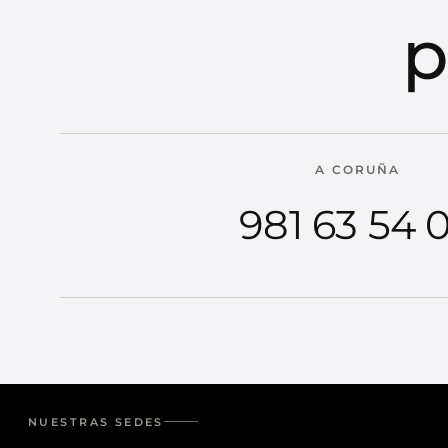
p
A CORUÑA
981 63 54 
NUESTRAS SEDES