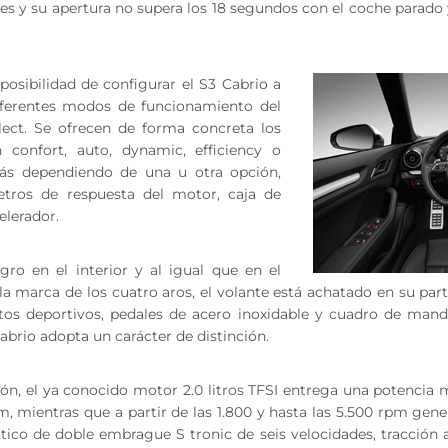
res y su apertura no supera los 18 segundos con el coche parado
posibilidad de configurar el S3 Cabrio a
iferentes modos de funcionamiento del
lect. Se ofrecen de forma concreta los
confort, auto, dynamic, efficiency o
ás dependiendo de una u otra opción,
etros de respuesta del motor, caja de
elerador.
ro en el interior y al igual que en el
la marca de los cuatro aros, el volante está achatado en su parte
tos deportivos, pedales de acero inoxidable y cuadro de man
Cabrio adopta un carácter de distinción.
ón, el ya conocido motor 2.0 litros TFSI entrega una potencia
pm, mientras que a partir de las 1.800 y hasta las 5.500 rpm ge
co de doble embrague S tronic de seis velocidades, tracción a