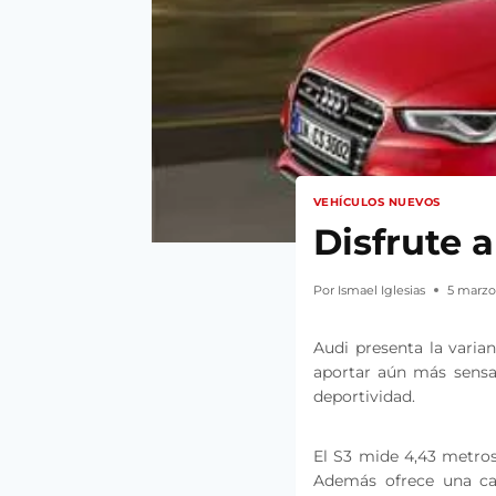
VEHÍCULOS NUEVOS
Disfrute a
Por
Ismael Iglesias
5 marzo
Audi presenta la varia
aportar aún más sensac
deportividad.
El S3 mide 4,43 metros
Además ofrece una cap