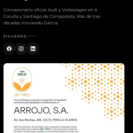
Concesionario oficial Audi y Volkswagen en A
Coruña y Santiago de Compostela. Más de tres
décadas moviendo Galicia.
SÍGUENOS