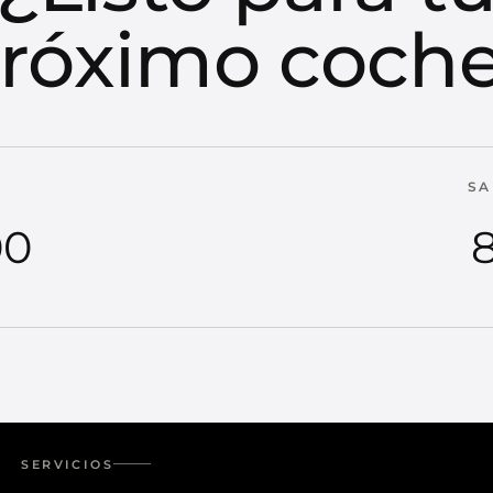
róximo coch
SA
00
8
SERVICIOS