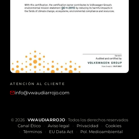
ATENCIÓN AL CLIENTE
info@vwaudiarrojo.com
©
2026
·
VWAUDIARROJO
· Todos los derechos reservados
Canal Ético
Aviso legal
Privacidad
Cookies
Términos
EU Data Act
Pol. Medioambiental