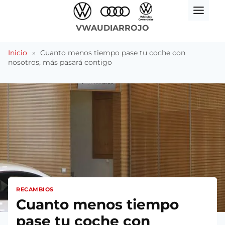
Saltar
al
VWAUDIARROJO
contenido
Inicio
»
Cuanto menos tiempo pase tu coche con
nosotros, más pasará contigo
RECAMBIOS
Cuanto menos tiempo
pase tu coche con