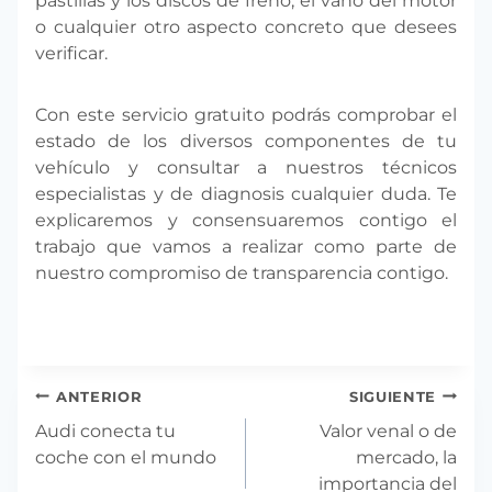
pastillas y los discos de freno; el vano del motor
o cualquier otro aspecto concreto que desees
verificar.
Con este servicio gratuito podrás comprobar el
estado de los diversos componentes de tu
vehículo y consultar a nuestros técnicos
especialistas y de diagnosis cualquier duda. Te
explicaremos y consensuaremos contigo el
trabajo que vamos a realizar como parte de
nuestro compromiso de transparencia contigo.
Navegación
ANTERIOR
SIGUIENTE
de
Audi conecta tu
Valor venal o de
entradas
coche con el mundo
mercado, la
importancia del