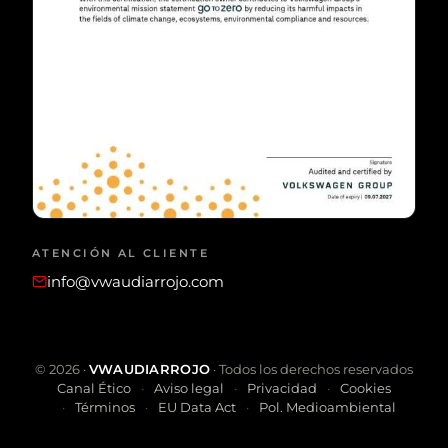
ATENCIÓN AL CLIENTE
info@vwaudiarrojo.com
©
2026
·
VWAUDIARROJO
· Todos los derechos reservados
Canal Ético
Aviso legal
Privacidad
Cookies
Términos
EU Data Act
Pol. Medioambiental