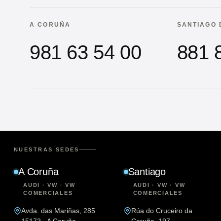
A CORUÑA
SANTIAGO 
981 63 54 00
881 
NUESTRAS SEDES
A Coruña
Santiago
AUDI · VW · VW
AUDI · VW · VW
COMERCIALES
COMERCIALES
Avda. das Mariñas, 285
Rúa do Cruceiro da