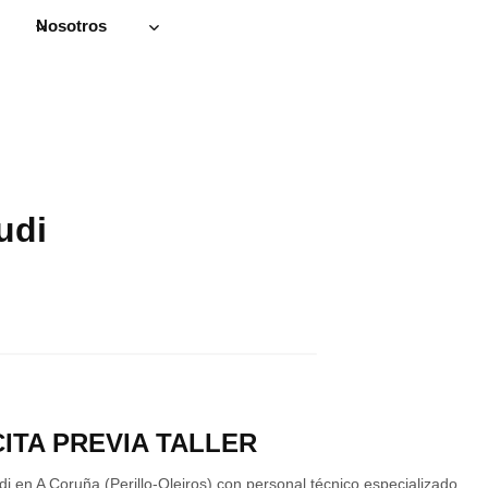
Nosotros
udi
CITA PREVIA TALLER
udi en A Coruña (Perillo-Oleiros) con personal técnico especializado.