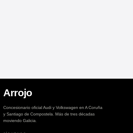
Arrojo
Concesionario oficial Audi y Volkswagen en A Coruña
y Santiago de Compostela. Más de tres décadas
moviendo Galicia.