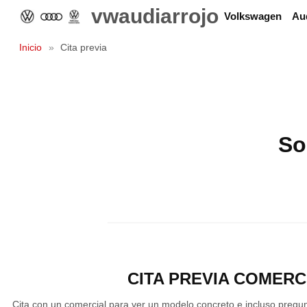
Saltar
vwaudiarrojo
Volkswagen
Au
al
contenido
Inicio
»
Cita previa
So
CITA PREVIA COMERC
Cita con un comercial para ver un modelo concreto e incluso pregu