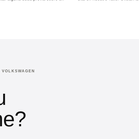
 · VOLKSWAGEN
u
he?