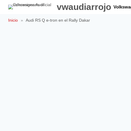
Saltar
vwaudiarrojo
Volkswa
al
contenido
Inicio
»
Audi RS Q e-tron en el Rally Dakar