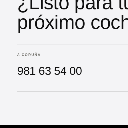
¿Listo para t
próximo coc
A CORUÑA
981 63 54 00