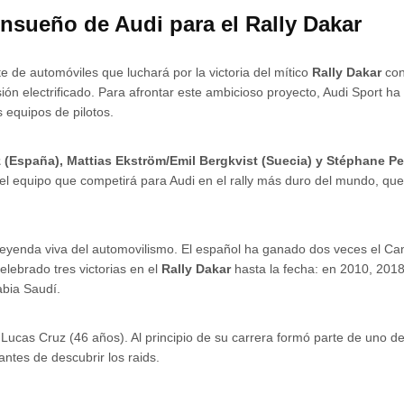
ensueño de Audi para el Rally Dakar
te de automóviles que luchará por la victoria del mítico
Rally Dakar
con
ión electrificado. Para afrontar este ambicioso proyecto, Audi Sport h
s equipos de pilotos.
 (España), Mattias Ekström/Emil Bergkvist (Suecia) y Stéphane P
 el equipo que competirá para Audi en el rally más duro del mundo, que 
 leyenda viva del automovilismo. El español ha ganado dos veces el 
elebrado tres victorias en el
Rally Dakar
hasta la fecha: en 2010, 2018
abia Saudí.
 Lucas Cruz (46 años). Al principio de su carrera formó parte de uno de
antes de descubrir los raids.