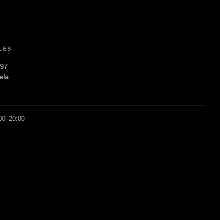
LES
197
ela
:00–20:00