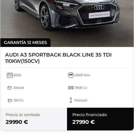
GARANTÍA 12 MESES
AUDI A3 SPORTBACK BLACK LINE 35 TDI
110KW(150CV)
2023
23691 Km
Diesel
1968 Cc
150 Cv
Manual
Precio al contado
Precio financiado
29990 €
27990 €