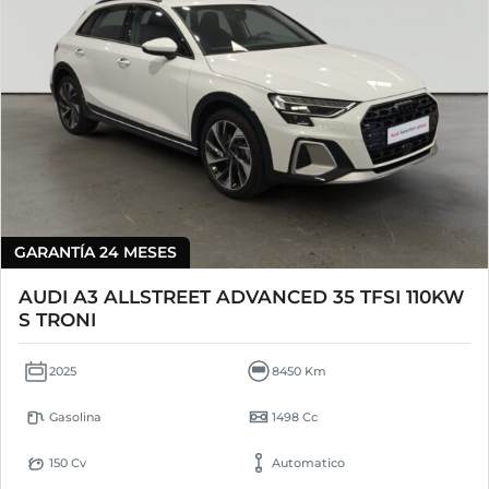
GARANTÍA 24 MESES
AUDI A3 ALLSTREET ADVANCED 35 TFSI 110KW
S TRONI
2025
8450 Km
Gasolina
1498 Cc
150 Cv
Automatico