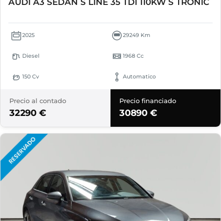
AUDI A3 SEDAN S LINE 35 TDI 110KW S TRONIC
2025
29249 Km
Diesel
1968 Cc
150 Cv
Automatico
Precio al contado
Precio financiado
32290 €
30890 €