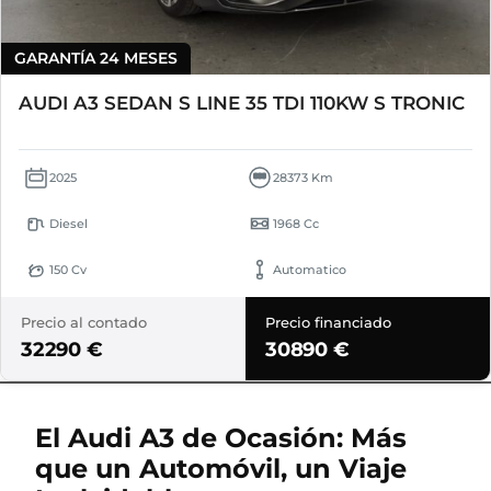
GARANTÍA 24 MESES
AUDI A3 SEDAN S LINE 35 TDI 110KW S TRONIC
2025
28373 Km
Diesel
1968 Cc
150 Cv
Automatico
Precio al contado
Precio financiado
32290 €
30890 €
El Audi A3 de Ocasión: Más
que un Automóvil, un Viaje