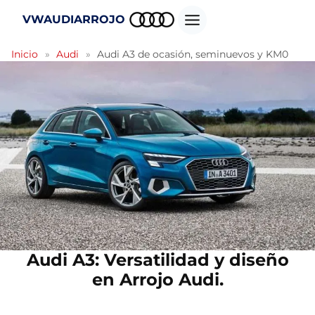
Saltar
VWAUDIARROJO
al
contenido
Inicio
»
Audi
»
Audi A3 de ocasión, seminuevos y KM0
Audi A3: Versatilidad y diseño
en Arrojo Audi.