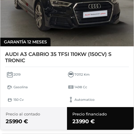
GARANTÍA 12 MESES
AUDI A3 CABRIO 35 TFSI 110KW (150CV) S
TRONIC
2019
70112 Km
Gasolina
1498 Cc
150 Cv
Automatico
Precio al contado
Precio financiado
25990 €
23990 €