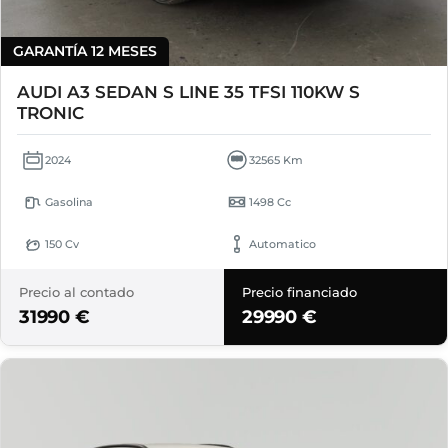
GARANTÍA 12 MESES
AUDI A3 SEDAN S LINE 35 TFSI 110KW S
TRONIC
2024
32565 Km
Gasolina
1498 Cc
150 Cv
Automatico
Precio al contado
Precio financiado
31990 €
29990 €