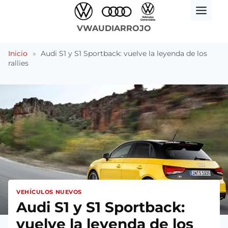
Saltar
al
VWAUDIARROJO
contenido
Inicio
»
Audi S1 y S1 Sportback: vuelve la leyenda de los
rallies
VEHÍCULOS NUEVOS
Audi S1 y S1 Sportback:
vuelve la leyenda de los