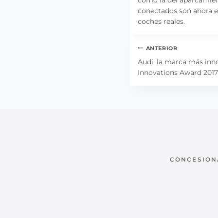
conectados son ahora 
coches reales.
Navegación
ANTERIOR
de
Audi, la marca más inn
Innovations Award 2017
entradas
CONCESIONA