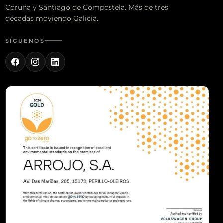
Coruña y Santiago de Compostela. Más de tres
décadas moviendo Galicia.
SÍGUENOS