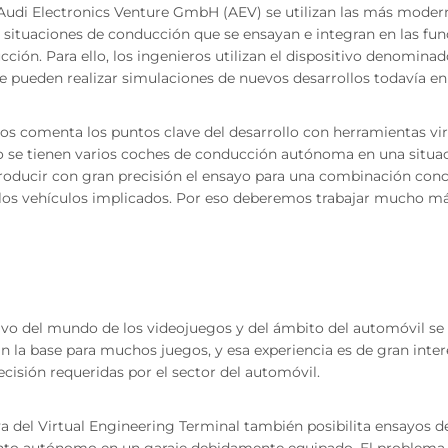
 Audi Electronics Venture GmbH (AEV) se utilizan las más moder
 situaciones de conducción que se ensayan e integran en las fun
cción. Para ello, los ingenieros utilizan el dispositivo denomina
ue pueden realizar simulaciones de nuevos desarrollos todavía en
os comenta los puntos clave del desarrollo con herramientas virt
 se tienen varios coches de conducción autónoma en una situac
roducir con gran precisión el ensayo para una combinación conc
los vehículos implicados. Por eso deberemos trabajar mucho má
ivo del mundo de los videojuegos y del ámbito del automóvil se
n la base para muchos juegos, y esa experiencia es de gran inter
ecisión requeridas por el sector del automóvil.
iva del Virtual Engineering Terminal también posibilita ensayos 
to autónomo en un garaje debidamente equipado. El problema 