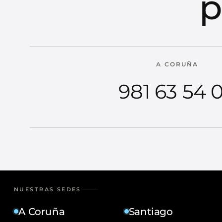
p
A CORUÑA
981 63 54 
NUESTRAS SEDES
A Coruña
Santiago