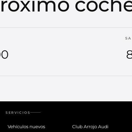
róximo coch
SA
00
8
SERVICIOS
Vehículos nuevos
Club Arrojo Audi