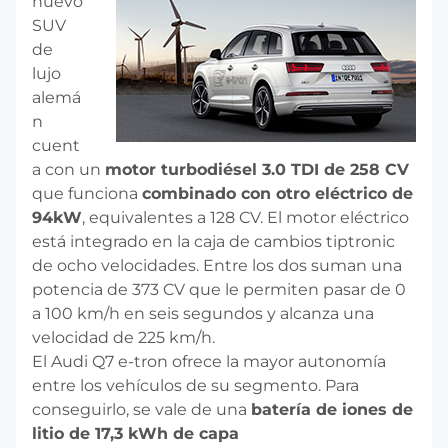
nuevo
SUV
de
lujo
alemá
n
cuent
a con un
motor turbodiésel 3.0 TDI de 258 CV
que funciona
combinado con otro eléctrico de
94kW
, equivalentes a 128 CV. El motor eléctrico
está integrado en la caja de cambios tiptronic
de ocho velocidades. Entre los dos suman una
potencia de 373 CV que le permiten pasar de 0
a 100 km/h en seis segundos y alcanza una
velocidad de 225 km/h.
El Audi Q7 e-tron ofrece la mayor autonomía
entre los vehículos de su segmento. Para
conseguirlo, se vale de una
batería de iones de
litio de 17,3 kWh de capa