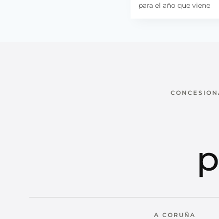
para el año que viene
entradas
CONCESIONA
p
A CORUÑA