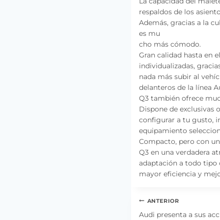
La capacidad del malete
respaldos de los asient
Además, gracias a la cub
es mu
cho más cómodo.
Gran calidad hasta en el
individualizadas, graci
nada más subir al vehíc
delanteros de la línea A
Q3 también ofrece much
Dispone de exclusivas 
configurar a tu gusto, 
equipamiento seleccion
Compacto, pero con un 
Q3 en una verdadera at
adaptación a todo tipo 
mayor eficiencia y mejo
Navegación
ANTERIOR
de
Audi presenta a sus acc