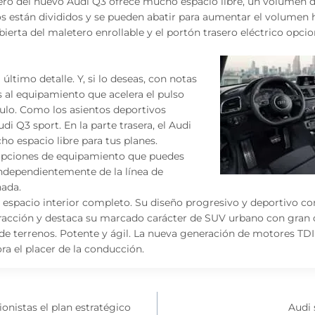
ro del nuevo Audi Q3 ofrece mucho espacio libre, un volumen de
os están divididos y se pueden abatir para aumentar el volumen has
ierta del maletero enrollable y el portón trasero eléctrico opcio
 último detalle. Y, si lo deseas, con notas
as al equipamiento que acelera el pulso
ulo. Como los asientos deportivos
udi Q3 sport. En la parte trasera, el Audi
o espacio libre para tus planes.
opciones de equipamiento que puedes
independientemente de la línea de
ada.
espacio interior completo. Su diseño progresivo y deportivo co
racción y destaca su marcado carácter de SUV urbano con gran
de terrenos. Potente y ágil. La nueva generación de motores TD
ra el placer de la conducción.
ionistas el plan estratégico
Audi 