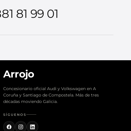
81 81 99 01
Arrojo
Concesionario oficial Audi y Volkswagen en A
Coruña y Santiago de Compostela. Más de tres
décadas moviendo Galicia.
SÍGUENOS