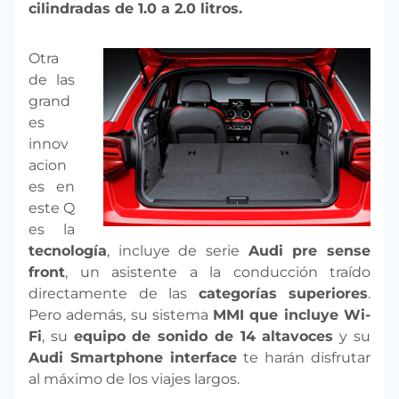
cilindradas de 1.0 a 2.0 litros.
Otra
de las
grand
es
innov
acion
es en
este Q
es la
tecnología
, incluye de serie
Audi pre sense
front
, un asistente a la conducción traído
directamente de las
categorías superiores
.
Pero además, su sistema
MMI que incluye Wi-
Fi
, su
equipo de sonido de 14 altavoces
y su
Audi Smartphone interface
te harán disfrutar
al máximo de los viajes largos.