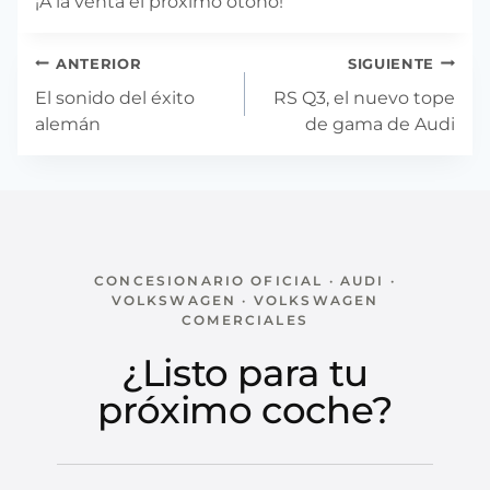
¡A la venta el próximo otoño!
Navegación
ANTERIOR
SIGUIENTE
de
El sonido del éxito
RS Q3, el nuevo tope
entradas
alemán
de gama de Audi
CONCESIONARIO OFICIAL · AUDI ·
VOLKSWAGEN · VOLKSWAGEN
COMERCIALES
¿Listo para tu
próximo coche?