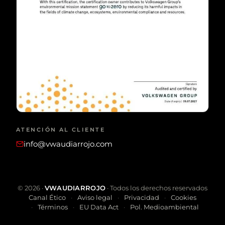
ATENCIÓN AL CLIENTE
info@vwaudiarrojo.com
©
2026
·
VWAUDIARROJO
· Todos los derechos reservados
Canal Ético
Aviso legal
Privacidad
Cookies
Términos
EU Data Act
Pol. Medioambiental