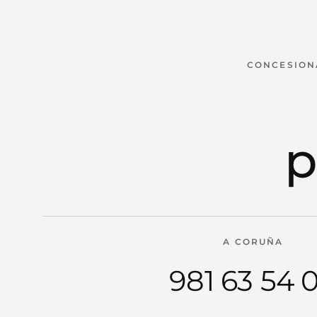
CONCESIONA
p
A CORUÑA
981 63 54 