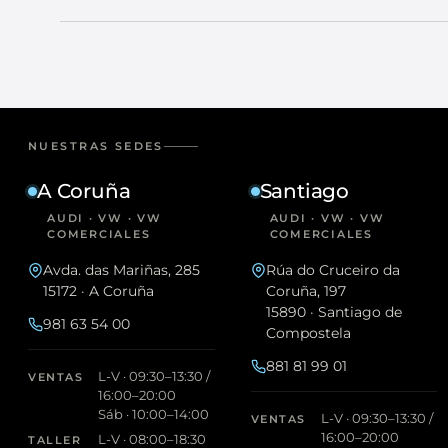
NUESTRAS SEDES
A Coruña
Santiago
AUDI · VW · VW
AUDI · VW · VW
COMERCIALES
COMERCIALES
Avda. das Mariñas, 285
Rúa do Cruceiro da
15172 · A Coruña
Coruña, 197
15890 · Santiago de
981 63 54 00
Compostela
881 81 99 01
L-V · 09:30–13:30 /
VENTAS
16:00–20:00
Sáb · 10:00–14:00
L-V · 09:30–13:30 /
VENTAS
16:00–20:00
L-V · 08:00–18:30
TALLER