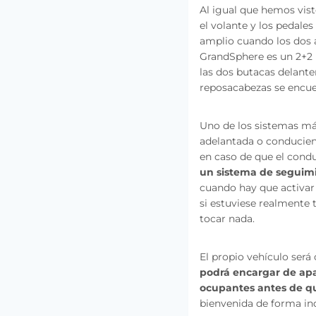
Al igual que hemos vist
el volante y los pedale
amplio cuando los dos a
GrandSphere es un 2+2 p
las dos butacas delante
reposacabezas se encue
Uno de los sistemas má
adelantada o conducien
en caso de que el condu
un sistema de seguimi
cuando hay que activar
si estuviese realmente
tocar nada.
El propio vehículo será
podrá encargar de apa
ocupantes antes de qu
bienvenida de forma ind