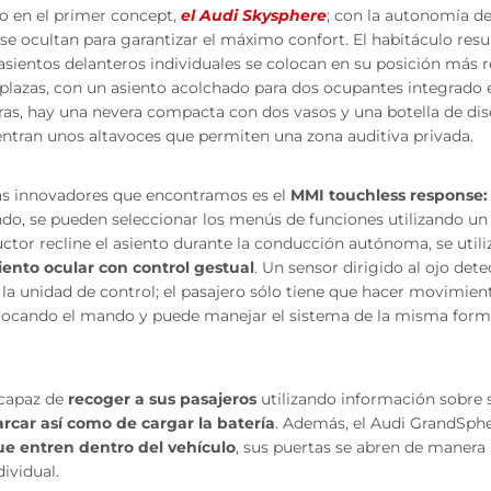
o en el primer concept,
el Audi Skysphere
; con la autonomía de
s se ocultan para garantizar el máximo confort. El habitáculo res
sientos delanteros individuales se colocan en su posición más r
lazas, con un asiento acolchado para dos ocupantes integrado en
ras, hay una nevera compacta con dos vasos y una botella de dis
ntran unos altavoces que permiten una zona auditiva privada.
s innovadores que encontramos es el
MMI touchless response
do, se pueden seleccionar los menús de funciones utilizando un
ctor recline el asiento durante la conducción autónoma, se uti
ento ocular con control gestual
. Un sensor dirigido al ojo dete
 la unidad de control; el pasajero sólo tiene que hacer movimi
 tocando el mando y puede manejar el sistema de la misma forma
 capaz de
recoger a sus pasajeros
utilizando información sobre 
rcar así como de cargar la batería
. Además, el Audi GrandSph
e entren dentro del vehículo
, sus puertas se abren de manera i
ividual.