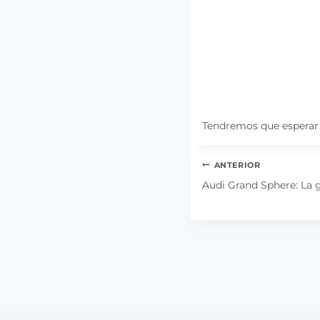
Tendremos que esperar 
Navegación
ANTERIOR
de
Audi Grand Sphere: La g
entradas