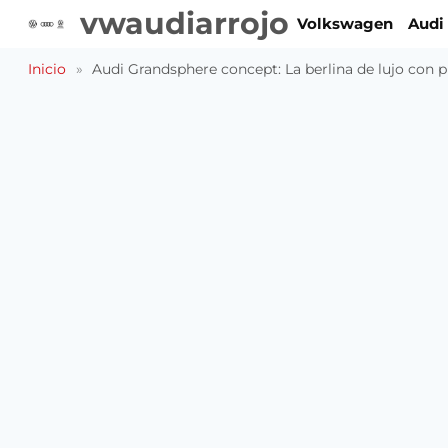
Saltar
vwaudiarrojo
Volkswagen
Audi
al
contenido
Inicio
»
Audi Grandsphere concept: La berlina de lujo con p