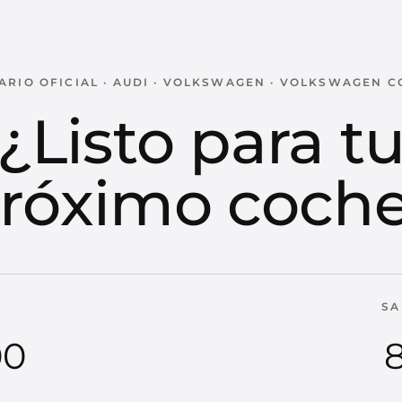
RIO OFICIAL · AUDI · VOLKSWAGEN · VOLKSWAGEN 
¿Listo para t
róximo coch
SA
00
8