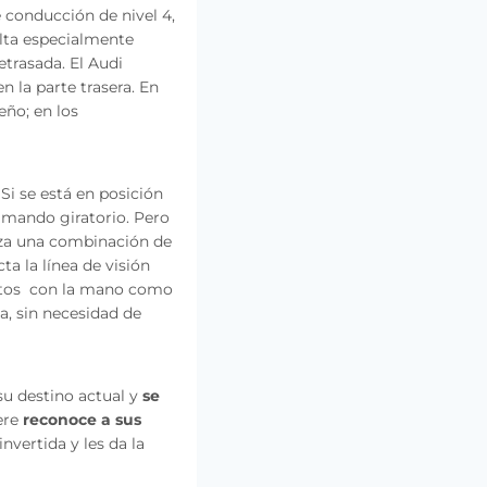
 conducción de nivel 4,
ulta especialmente
etrasada. El Audi
 la parte trasera. En
eño; en los
:
Si se está en posición
 mando giratorio. Pero
liza una combinación de
cta la línea de visión
entos con la mano como
, sin necesidad de
su destino actual y
se
ere
reconoce a sus
nvertida y les da la