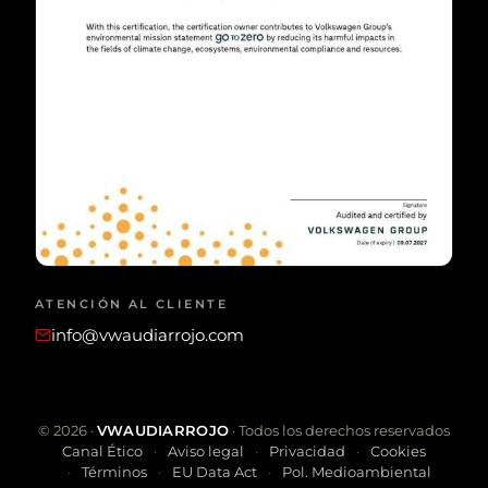
ATENCIÓN AL CLIENTE
info@vwaudiarrojo.com
©
2026
·
VWAUDIARROJO
· Todos los derechos reservados
Canal Ético
Aviso legal
Privacidad
Cookies
Términos
EU Data Act
Pol. Medioambiental