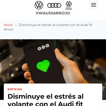
Saltar
al
VWAUDIARROJO
contenido
Inicio
»
Disminuye el estrés al volante con el Audi fit
driver
NOTICIAS
Disminuye el estrés al
volante con el Audi fit