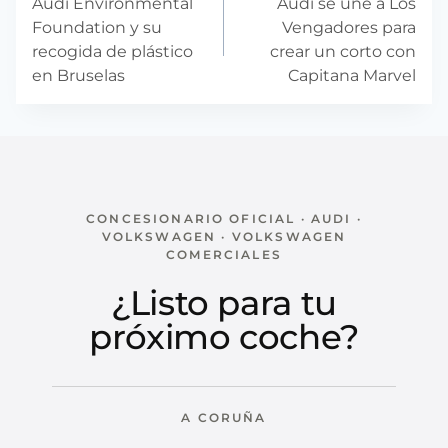
de
Audi Environmental
Audi se une a Los
entradas
Foundation y su
Vengadores para
recogida de plástico
crear un corto con
en Bruselas
Capitana Marvel
CONCESIONARIO OFICIAL · AUDI ·
VOLKSWAGEN · VOLKSWAGEN
COMERCIALES
¿Listo para tu
próximo coche?
A CORUÑA