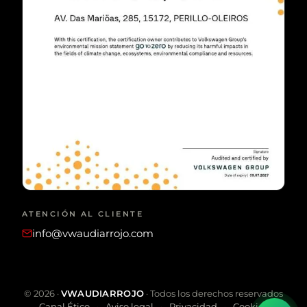
ATENCIÓN AL CLIENTE
info@vwaudiarrojo.com
©
2026
·
VWAUDIARROJO
· Todos los derechos reservados
Canal Ético
Aviso legal
Privacidad
Cookies