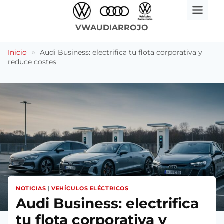
Saltar
al
VWAUDIARROJO
contenido
Inicio
»
Audi Business: electrifica tu flota corporativa y
reduce costes
NOTICIAS
|
VEHÍCULOS ELÉCTRICOS
Audi Business: electrifica
tu flota corporativa y