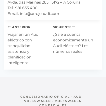
Avda. das Mariñas 285, 15172 – A Coruña
Tel.: 981 635 400
Email: info@arrojoaudi.com
Navegación
ANTERIOR
SIGUIENTE
de
Viajar en un Audi
¿Sale a cuenta
entradas
eléctrico con
económicamente un
tranquilidad:
Audi eléctrico? Los
asistencia y
números reales
planificación
inteligente
CONCESIONARIO OFICIAL · AUDI ·
VOLKSWAGEN · VOLKSWAGEN
COMERCIALES