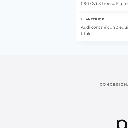
(190 CV) S tronic. El pr
Navegación
ANTERIOR
de
Audi contará con 3 equ
título.
entradas
CONCESIONA
p