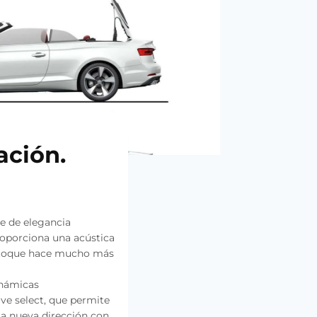
ación.
ue de elegancia
roporciona una acústica
lo toque hace mucho más
inámicas
ve select, que permite
La nueva dirección con