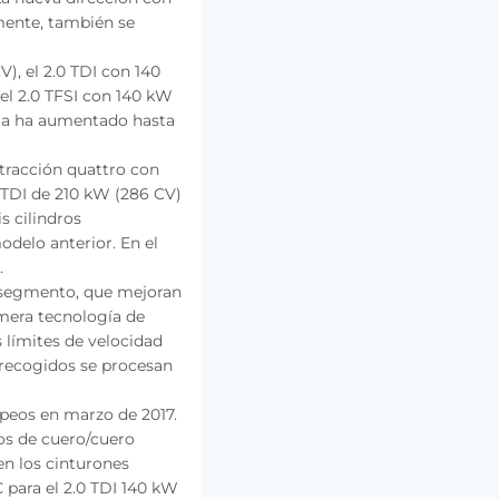
mente, también se
), el 2.0 TDI con 140
 el 2.0 TFSI con 140 kW
cia ha aumentado hasta
 tracción quattro con
0 TDI de 210 kW (286 CV)
s cilindros
delo anterior. En el
.
u segmento, que mejoran
imera tecnología de
s límites de velocidad
 recogidos se procesan
opeos en marzo de 2017.
tos de cuero/cuero
en los cinturones
 para el 2.0 TDI 140 kW