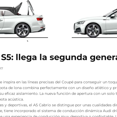
 S5: llega la segunda gener
017
e inspira en las líneas precisas del Coupé para conseguir un toq
capota de lona combina perfectamente con un diseño atlético y p
 su eficaz aislamiento. La nueva función de apertura con un so
pota acústica.
es y deportivas, el A5 Cabrio se distingue por unas cualidades d
e, tiene incorporado el sistema de conducción dinámica Audi dri
re una experiencia de conducción muy deportiva o confortable. 