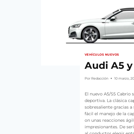
VEHÍCULOS NUEVOS
Audi A5 y
Por
Redacción
10 marzo, 2
El nuevo A5/S5 Cabrio s
deportiva. La clásica 
sobresaliente gracias a
fácil el manejo de la ca
on unas reacciones ágil
impresionantes. De seri
al conductor elegir ent