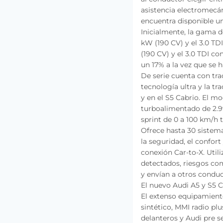
asistencia electromecá
encuentra disponible u
Inicialmente, la gama d
kW (190 CV) y el 3.0 TD
(190 CV) y el 3.0 TDI 
un 17% a la vez que se 
De serie cuenta con tra
tecnología ultra y la tr
y en el S5 Cabrio. El m
turboalimentado de 2.9
sprint de 0 a 100 km/h 
Ofrece hasta 30 sistem
la seguridad, el confor
conexión Car-to-X. Utili
detectados, riesgos com
y envían a otros conduc
El nuevo Audi A5 y S5 C
El extenso equipamiento
sintético, MMI radio pl
delanteros y Audi pre s