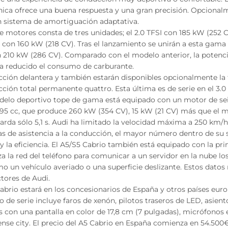
nica ofrece una buena respuesta y una gran precisión. Opcional
n sistema de amortiguación adaptativa.
e motores consta de tres unidades; el 2.0 TFSI con 185 kW (252 CV
I con 160 kW (218 CV). Tras el lanzamiento se unirán a esta gama
con 210 kW (286 CV). Comparado con el modelo anterior, la poten
ha reducido el consumo de carburante.
cción delantera y también estarán disponibles opcionalmente la
acción total permanente quattro. Esta última es de serie en el 3.
odelo deportivo tope de gama está equipado con un motor de sei
95 cc, que produce 260 kW (354 CV), 15 kW (21 CV) más que el mo
tarda sólo 5,1 s. Audi ha limitado la velocidad máxima a 250 km/h
as de asistencia a la conducción, el mayor número dentro de s
t y la eficiencia. El A5/S5 Cabrio también está equipado con la pr
za la red del teléfono para comunicar a un servidor en la nube lo
o un vehículo averiado o una superficie deslizante. Estos datos
tores de Audi.
abrio estará en los concesionarios de España y otros países eur
 de serie incluye faros de xenón, pilotos traseros de LED, asien
us con una pantalla en color de 17,8 cm (7 pulgadas), micrófonos 
ense city. El precio del A5 Cabrio en España comienza en 54.500€