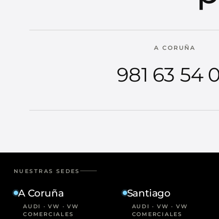
A CORUÑA
981 63 54 
NUESTRAS SEDES
A Coruña
Santiago
AUDI · VW · VW
AUDI · VW · VW
COMERCIALES
COMERCIALES