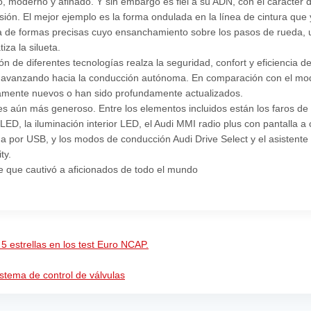
, moderno y afinado. Y sin embargo es fiel a su ADN, con el carácter d
sión. El mejor ejemplo es la forma ondulada en la línea de cintura que 
a de formas precisas cuyo ensanchamiento sobre los pasos de rueda, un
tiza la silueta.
n de diferentes tecnologías realza la seguridad, confort y eficiencia d
 avanzando hacia la conducción autónoma. En comparación con el mode
amente nuevos o han sido profundamente actualizados.
es aún más generoso. Entre los elementos incluidos están los faros de
 LED, la iluminación interior LED, el Audi MMI radio plus con pantalla a
ga por USB, y los modos de conducción Audi Drive Select y el asistente 
ty.
e que cautivó a aficionados de todo el mundo
 5 estrellas en los test Euro NCAP.
sistema de control de válvulas