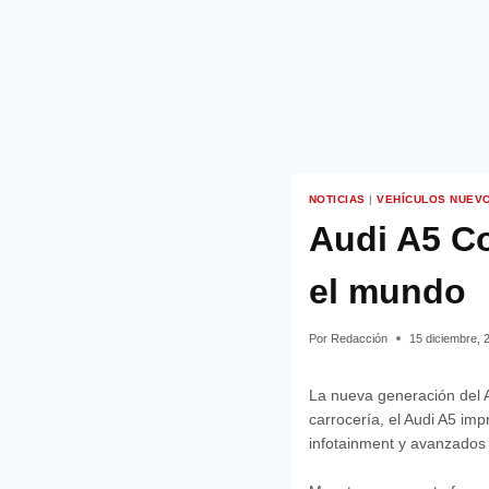
NOTICIAS
|
VEHÍCULOS NUEV
Audi A5 Co
el mundo
Por
Redacción
15 diciembre, 
La nueva generación del A
carrocería, el Audi A5 i
infotainment y avanzados