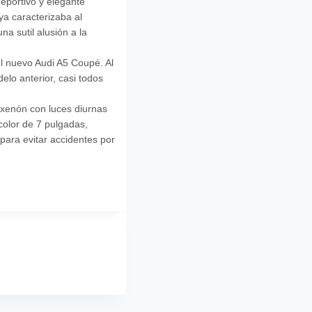
eportivo y elegante
ya caracterizaba al
a sutil alusión a la
el nuevo Audi A5 Coupé. Al
lo anterior, casi todos
 xenón con luces diurnas
 color de 7 pulgadas,
para evitar accidentes por