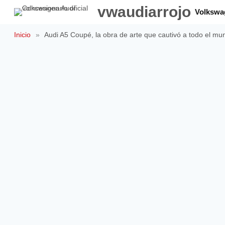
Saltar
vwaudiarrojo
Volkswa
al
contenido
Inicio
»
Audi A5 Coupé, la obra de arte que cautivó a todo el mu