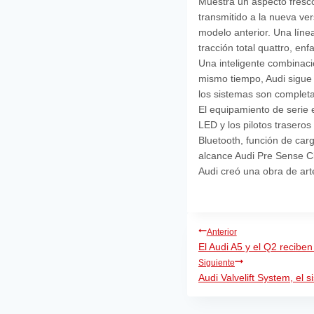
Muestra un aspecto fresco
transmitido a la nueva ver
modelo anterior. Una líne
tracción total quattro, enfa
Una inteligente combinació
mismo tiempo, Audi sigue
los sistemas son complet
El equipamiento de serie 
LED y los pilotos traseros
Bluetooth, función de car
alcance Audi Pre Sense Ci
Audi creó una obra de art
Navegación
Anterior
El Audi A5 y el Q2 reciben
de
Siguiente
entradas
Audi Valvelift System, el 