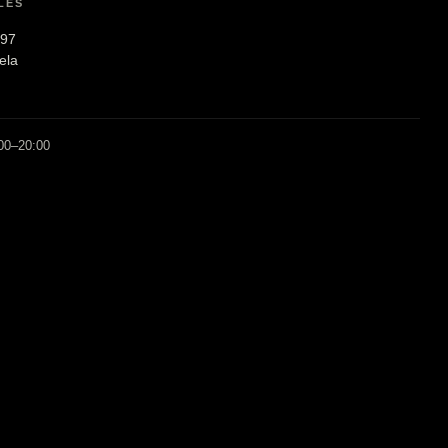
LES
197
ela
:00–20:00