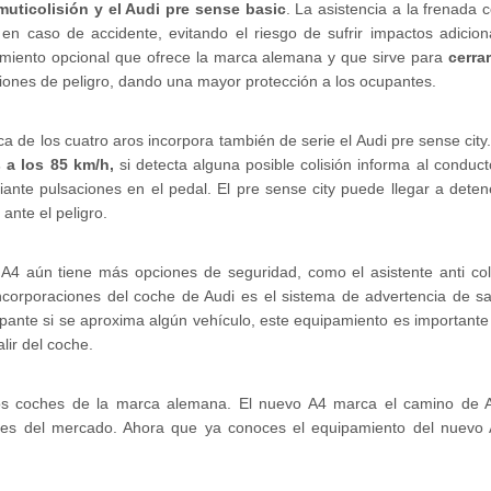
muticolisión y el Audi pre sense basic
. La asistencia a la frenada 
en caso de accidente, evitando el riesgo de sufrir impactos adiciona
miento opcional que ofrece la marca alemana y que sirve para
cerra
ciones de peligro, dando una mayor protección a los ocupantes.
a de los cuatro aros incorpora también de serie el Audi pre sense cit
s a los 85 km/h,
si detecta alguna posible colisión informa al condu
iante pulsaciones en el pedal. El pre sense city puede llegar a dete
ante el peligro.
A4 aún tiene más opciones de seguridad, como el asistente anti coli
incorporaciones del coche de Audi es el sistema de advertencia de s
pante si se aproxima algún vehículo, este equipamiento es importante 
alir del coche.
os coches de la marca alemana. El nuevo A4 marca el camino de A
es del mercado. Ahora que ya conoces el equipamiento del nuevo