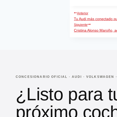
Navegación
Anterior
Tu Audi más conectado q
de
Siguiente
entradas
Cristina Alonso Maroño, a
CONCESIONARIO OFICIAL · AUDI · VOLKSWAGEN
¿Listo para t
próximo coc